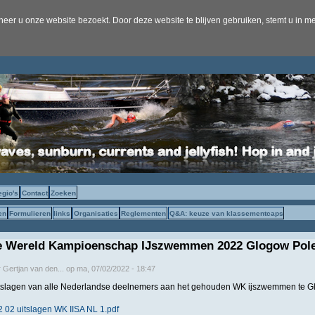
er u onze website bezoekt. Door deze website te blijven gebruiken, stemt u in me
egio's
Contact
Zoeken
en
Formulieren
links
Organisaties
Reglementen
Q&A: keuze van klassementcaps
4e Wereld Kampioenschap IJszwemmen 2022 Glogow Pol
r
Gertjan van den...
op
ma, 07/02/2022 - 18:47
itslagen van alle Nederlandse deelnemers aan het gehouden WK ijszwemmen te G
 02 uitslagen WK IISA NL 1.pdf