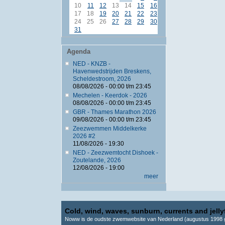
10
11
12
13
14
15
16
17
18
19
20
21
22
23
24
25
26
27
28
29
30
31
Agenda
NED - KNZB -
Havenwedstrijden Breskens,
Scheldestroom, 2026
08/08/2026 -
00:00
t/m
23:45
Mechelen - Keerdok - 2026
08/08/2026 -
00:00
t/m
23:45
GBR - Thames Marathon 2026
09/08/2026 -
00:00
t/m
23:45
Zeezwemmen Middelkerke
2026 #2
11/08/2026 - 19:30
NED - Zeezwemtocht Dishoek -
Zoutelande, 2026
12/08/2026 - 19:00
meer
Cold, wind, waves, sunburn, currents and jellyf
Noww is de oudste zwemwebsite van Nederland (augustus 1998 g