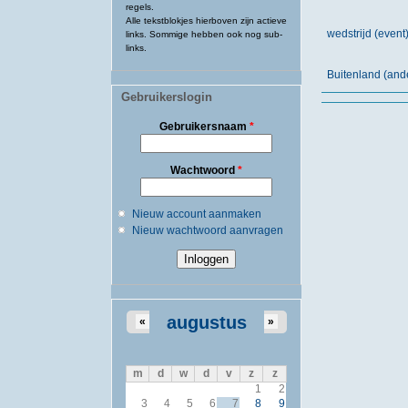
regels.
Alle tekstblokjes hierboven zijn actieve
wedstrijd (event
links. Sommige hebben ook nog sub-
links.
Buitenland (and
Gebruikerslogin
Gebruikersnaam
*
Wachtwoord
*
Nieuw account aanmaken
Nieuw wachtwoord aanvragen
augustus
«
»
m
d
w
d
v
z
z
1
2
3
4
5
6
7
8
9