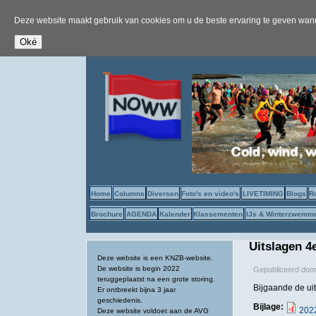
Deze website maakt gebruik van cookies om u de beste ervaring te geven wanne
Home
Columns
Diversen
Foto's en video's
LIVETIMING
Blogs
R
Brochure
AGENDA
Kalender
Klassementen
IJs & Winterzwemm
Uitslagen 
Deze website is een KNZB-website.
De website is begin 2022
Gepubliceerd doo
teruggeplaatst na een grote storing.
Bijgaande de u
Er ontbreekt bijna 3 jaar
geschiedenis.
Bijlage:
2022
Deze website voldoet aan de AVG