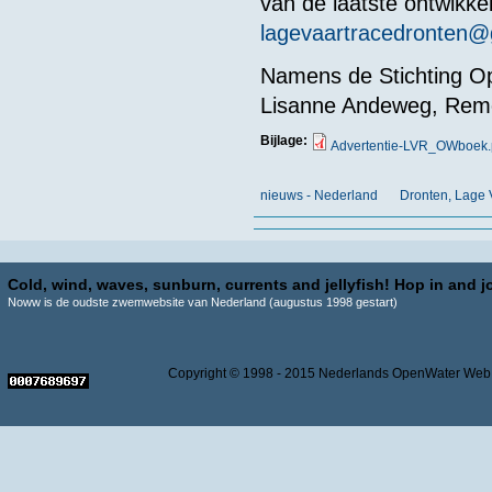
van de laatste ontwikke
lagevaartracedronten@
Namens de Stichting 
Lisanne Andeweg, Rem
Bijlage:
Advertentie-LVR_OWboek.
nieuws - Nederland
Dronten, Lage 
Cold, wind, waves, sunburn, currents and jellyfish! Hop in and jo
Noww is de oudste zwemwebsite van Nederland (augustus 1998 gestart)
Copyright © 1998 - 2015 Nederlands OpenWater