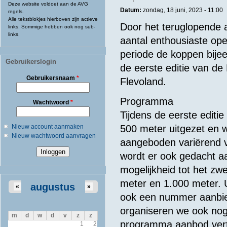
Deze website voldoet aan de AVG
Datum:
zondag, 18 juni, 2023 - 11:00
regels.
Alle tekstblokjes hierboven zijn actieve
Door het teruglopende 
links. Sommige hebben ook nog sub-
links.
aantal enthousiaste op
periode de koppen bije
Gebruikerslogin
de eerste editie van d
Gebruikersnaam
*
Flevoland.
Programma
Wachtwoord
*
Tijdens de eerste editi
Nieuw account aanmaken
500 meter uitgezet en 
Nieuw wachtwoord aanvragen
aangeboden variërend va
wordt er ook gedacht 
mogelijkheid tot het z
meter en 1.000 meter. 
augustus
«
»
ook een nummer aanbie
organiseren we ook nog 
m
d
w
d
v
z
z
programma aanbod verte
1
2