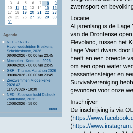
3
4
5
6
7
8
9
zwemsport en bevolking
10
11
12
13
14
15
16
17
18
19
20
21
22
23
Locatie
24
25
26
27
28
29
30
31
Al jarenlang is de Lage
van de Drontense open 
Agenda
Flevoland, tussen het 
NED - KNZB -
Havenwedstrijden Breskens,
Lage Vaart dwars door 
Scheldestroom, 2026
08/08/2026 -
00:00
t/m
23:45
heeft en een breedte va
Mechelen - Keerdok - 2026
om een open water weds
08/08/2026 -
00:00
t/m
23:45
GBR - Thames Marathon 2026
passantensteiger en ee
09/08/2026 -
00:00
t/m
23:45
Zeezwemmen Middelkerke
Survivalvereniging hebb
2026 #2
gevonden voor onze wed
11/08/2026 - 19:30
NED - Zeezwemtocht Dishoek -
Zoutelande, 2026
Inschrijven
12/08/2026 - 19:00
meer
De inschrijving is via
(
https://www.facebook
(
https://www.instagram