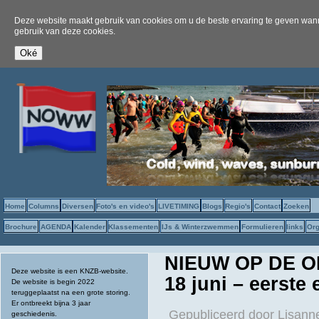
Deze website maakt gebruik van cookies om u de beste ervaring te geven wanne
gebruik van deze cookies.
Home
Columns
Diversen
Foto's en video's
LIVETIMING
Blogs
Regio's
Contact
Zoeken
Brochure
AGENDA
Kalender
Klassementen
IJs & Winterzwemmen
Formulieren
links
Org
NIEUW OP DE O
Deze website is een KNZB-website.
18 juni – eerste
De website is begin 2022
teruggeplaatst na een grote storing.
Er ontbreekt bijna 3 jaar
Gepubliceerd door
Lisan
geschiedenis.