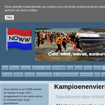
Deze website maakt gebruik van cookies om u de beste ervaring te geven wanne
gebruik van deze cookies.
Home
Columns
Diversen
Foto's en video's
LIVETIMING
Blogs
Regio's
Contact
Zoeken
Brochure
AGENDA
Kalender
Klassementen
IJs & Winterzwemmen
Formulieren
links
Org
Kampioenenvieri
Deze website is een KNZB-website.
De website is begin 2022
Gepubliceerd door
richard
teruggeplaatst na een grote storing.
Er ontbreekt bijna 3 jaar
geschiedenis.