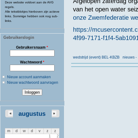
Afgelopen zaterdag org
Deze website voldoet aan de AVG
regels.
van het open water sei
Alle tekstblokjes hierboven zijn actieve
onze Zwemfederatie we
links. Sommige hebben ook nog sub-
links.
https://mcuserconten
4f99-7171-f1f4-5ab109
Gebruikerslogin
Gebruikersnaam
*
wedstrijd (event) BEL-KBZB
nieuws -
Wachtwoord
*
Nieuw account aanmaken
Nieuw wachtwoord aanvragen
augustus
«
»
m
d
w
d
v
z
z
1
2