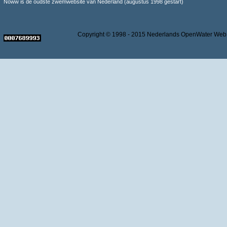
Noww is de oudste zwemwebsite van Nederland (augustus 1998 gestart)
Copyright © 1998 - 2015 Nederlands OpenWater