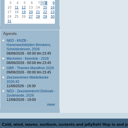
3
4
5
6
7
8
9
10
11
12
13
14
15
16
17
18
19
20
21
22
23
24
25
26
27
28
29
30
31
Agenda
NED - KNZB -
Havenwedstrijden Breskens,
Scheldestroom, 2026
08/08/2026 -
00:00
t/m
23:45
Mechelen - Keerdok - 2026
08/08/2026 -
00:00
t/m
23:45
GBR - Thames Marathon 2026
09/08/2026 -
00:00
t/m
23:45
Zeezwemmen Middelkerke
2026 #2
11/08/2026 - 19:30
NED - Zeezwemtocht Dishoek -
Zoutelande, 2026
12/08/2026 - 19:00
meer
Cold, wind, waves, sunburn, currents and jellyfish! Hop in and jo