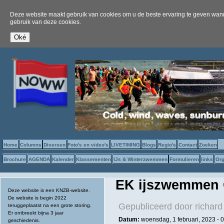
Deze website maakt gebruik van cookies om u de beste ervaring te geven wanne
gebruik van deze cookies.
Home
Columns
Diversen
Foto's en video's
LIVETIMING
Blogs
Regio's
Contact
Zoeken
Brochure
AGENDA
Kalender
Klassementen
IJs & Winterzwemmen
Formulieren
links
Org
EK ijszwemmen 
Deze website is een KNZB-website.
De website is begin 2022
Gepubliceerd door
richard
teruggeplaatst na een grote storing.
Er ontbreekt bijna 3 jaar
Datum:
woensdag, 1 februari, 2023 - 
geschiedenis.