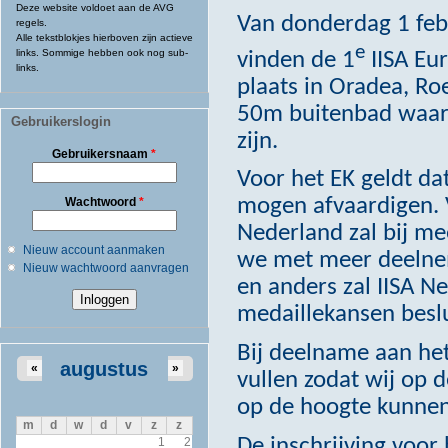
Deze website voldoet aan de AVG
Van donderdag 1 feb
regels.
Alle tekstblokjes hierboven zijn actieve
e
links. Sommige hebben ook nog sub-
vinden de 1
IISA Eu
links.
plaats in Oradea, R
50m buitenbad waarv
Gebruikerslogin
zijn.
Gebruikersnaam
*
Voor het EK geldt da
mogen afvaardigen. V
Wachtwoord
*
Nederland zal bij me
Nieuw account aanmaken
we met meer deelne
Nieuw wachtwoord aanvragen
en anders zal IISA N
medaillekansen besl
Bij deelname aan he
augustus
«
»
vullen zodat wij op 
op de hoogte kunnen
m
d
w
d
v
z
z
De inschrijving voor
1
2