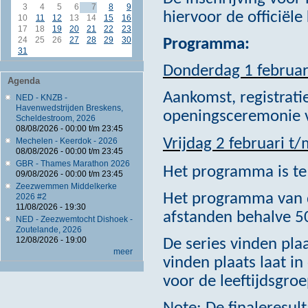
3
4
5
6
7
8
9
hiervoor de officiële
10
11
12
13
14
15
16
17
18
19
20
21
22
23
24
25
26
27
28
29
30
Programma:
31
Donderdag 1 februar
Agenda
Aankomst, registrati
NED - KNZB -
Havenwedstrijden Breskens,
openingsceremonie vo
Scheldestroom, 2026
08/08/2026 -
00:00
t/m
23:45
Vrijdag 2 februari t
Mechelen - Keerdok - 2026
08/08/2026 -
00:00
t/m
23:45
GBR - Thames Marathon 2026
Het programma is te
09/08/2026 -
00:00
t/m
23:45
Zeezwemmen Middelkerke
Het programma van di
2026 #2
11/08/2026 - 19:30
afstanden behalve 
NED - Zeezwemtocht Dishoek -
Zoutelande, 2026
12/08/2026 - 19:00
De series vinden plaa
meer
vinden plaats laat i
voor de leeftijdsgro