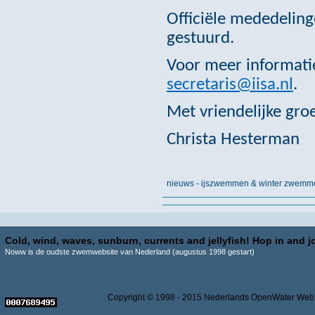
Officiële mededeling
gestuurd.
Voor meer informatie
secretaris@iisa.nl
.
Met vriendelijke groe
Christa Hesterman
nieuws - ijszwemmen & winter zwemm
Cold, wind, waves, sunburn, currents and jellyfish! Hop in and jo
Noww is de oudste zwemwebsite van Nederland (augustus 1998 gestart)
Copyright © 1998 - 2015 Nederlands OpenWater