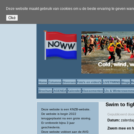
Deze website maakt gebruik van cookies om u de beste ervaring te geven wanne
Home
Columns
Diversen
Foto's en video's
LIVETIMING
Blogs
R
Brochure
AGENDA
Kalender
Klassementen
IJs & Winterzwemm
Swim to fig
Deze website is een KNZB-website.
De website is begin 2022
Gepubliceerd doo
teruggeplaatst na een grote storing.
Datum:
zaterda
Er ontbreekt bijna 3 jaar
geschiedenis.
Zwem mee en ha
Deze website voldoet aan de AVG