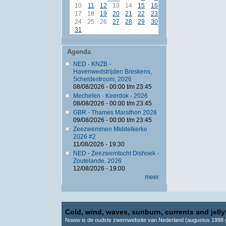
10
11
12
13
14
15
16
17
18
19
20
21
22
23
24
25
26
27
28
29
30
31
Agenda
NED - KNZB -
Havenwedstrijden Breskens,
Scheldestroom, 2026
08/08/2026 -
00:00
t/m
23:45
Mechelen - Keerdok - 2026
08/08/2026 -
00:00
t/m
23:45
GBR - Thames Marathon 2026
09/08/2026 -
00:00
t/m
23:45
Zeezwemmen Middelkerke
2026 #2
11/08/2026 - 19:30
NED - Zeezwemtocht Dishoek -
Zoutelande, 2026
12/08/2026 - 19:00
meer
Cold, wind, waves, sunburn, currents and jellyf
Noww is de oudste zwemwebsite van Nederland (augustus 1998 g