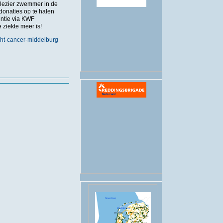
plezier zwemmer in de
onaties op te halen
.
entie via KWF
 ziekte meer is!
ight-cancer-middelburg