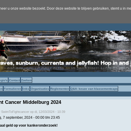
er u onze website bezoekt. Door deze website te blijven gebruiken, stemt u in me
egio's
Contact
Zoeken
en
Formulieren
links
Organisaties
Reglementen
Q&A: keuze van klassementcaps
ht Cancer Middelburg 2024
r
SwimToFightcancer
op
di, 12/03/2024 - 10:39
g, 7 september, 2024 -
00:00
t/m
23:45
al geld op voor kankeronderzoek!