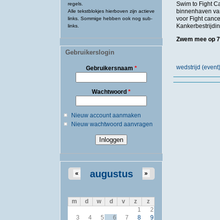
Swim to Fight C
regels.
binnenhaven van
Alle tekstblokjes hierboven zijn actieve
voor Fight cance
links. Sommige hebben ook nog sub-
Kankerbestrijdin
links.
Zwem mee op 7
Gebruikerslogin
wedstrijd (event
Gebruikersnaam
*
Wachtwoord
*
Nieuw account aanmaken
Nieuw wachtwoord aanvragen
augustus
«
»
m
d
w
d
v
z
z
1
2
3
4
5
6
7
8
9