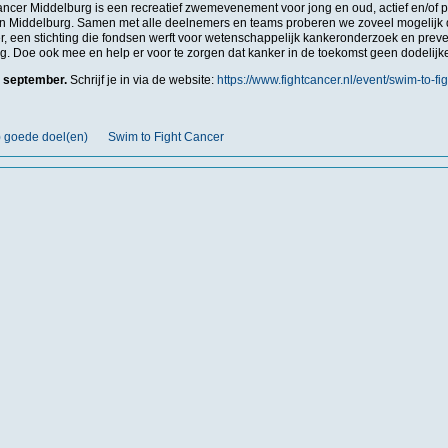
ancer Middelburg is een recreatief zwemevenement voor jong en oud, actief en/of 
 Middelburg. Samen met alle deelnemers en teams proberen we zoveel mogelijk d
r, een stichting die fondsen werft voor wetenschappelijk kankeronderzoek en prev
g. Doe ook mee en help er voor te zorgen dat kanker in de toekomst geen dodelijke
 september.
Schrijf je in via de website:
https://www.fightcancer.nl/event/swim-to-f
) goede doel(en)
Swim to Fight Cancer