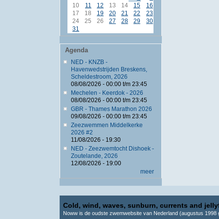
10
11
12
13
14
15
16
17
18
19
20
21
22
23
24
25
26
27
28
29
30
31
Agenda
NED - KNZB -
Havenwedstrijden Breskens,
Scheldestroom, 2026
08/08/2026 -
00:00
t/m
23:45
Mechelen - Keerdok - 2026
08/08/2026 -
00:00
t/m
23:45
GBR - Thames Marathon 2026
09/08/2026 -
00:00
t/m
23:45
Zeezwemmen Middelkerke
2026 #2
11/08/2026 - 19:30
NED - Zeezwemtocht Dishoek -
Zoutelande, 2026
12/08/2026 - 19:00
meer
Cold, wind, waves, sunburn, currents and jellyf
Noww is de oudste zwemwebsite van Nederland (augustus 1998 g