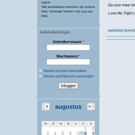
regels.
Ga voor meer in
Alle tekstblokjes hierboven zijn actieve
links. Sommige hebben ook nog sub-
Love life. Fight 
links.
wedstrijd (event
Gebruikerslogin
Gebruikersnaam
*
Wachtwoord
*
Nieuw account aanmaken
Nieuw wachtwoord aanvragen
augustus
«
»
m
d
w
d
v
z
z
1
2
3
4
5
6
7
8
9