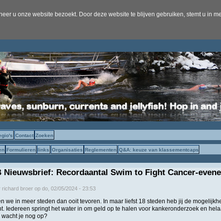
er u onze website bezoekt. Door deze website te blijven gebruiken, stemt u in me
egio's
Contact
Zoeken
en
Formulieren
links
Organisaties
Reglementen
Q&A: keuze van klassementcaps
 Nieuwsbrief: Recordaantal Swim to Fight Cancer-evene
r
richard broer
op
do, 02/05/2024 - 23:53
n we in meer steden dan ooit tevoren. In maar liefst 18 steden heb jij de mogelij
cht. Iedereen springt het water in om geld op te halen voor kankeronderzoek en hela
 wacht je nog op?