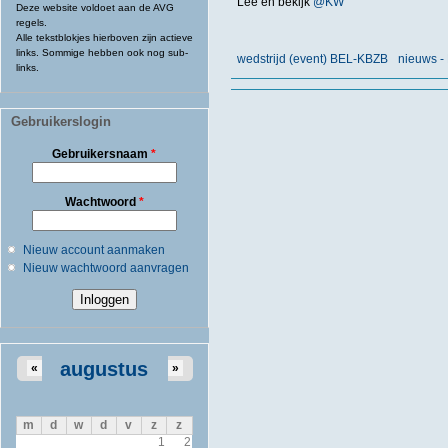
Lee en bekijk
@KW
Deze website voldoet aan de AVG
regels.
Alle tekstblokjes hierboven zijn actieve
links. Sommige hebben ook nog sub-
wedstrijd (event) BEL-KBZB
nieuws -
links.
Gebruikerslogin
Gebruikersnaam
*
Wachtwoord
*
Nieuw account aanmaken
Nieuw wachtwoord aanvragen
augustus
«
»
m
d
w
d
v
z
z
1
2