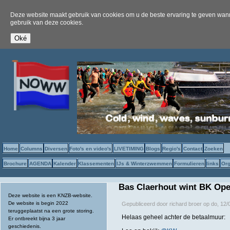
Deze website maakt gebruik van cookies om u de beste ervaring te geven wanne
gebruik van deze cookies.
Home
Columns
Diversen
Foto's en video's
LIVETIMING
Blogs
Regio's
Contact
Zoeken
Brochure
AGENDA
Kalender
Klassementen
IJs & Winterzwemmen
Formulieren
links
Org
Bas Claerhout wint BK Ope
Deze website is een KNZB-website.
De website is begin 2022
Gepubliceerd door
richard broer
op
do, 12/
teruggeplaatst na een grote storing.
Helaas geheel achter de betaalmuur:
Er ontbreekt bijna 3 jaar
geschiedenis.