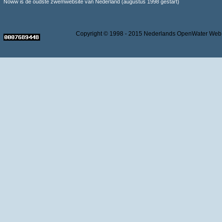
Noww is de oudste zwemwebsite van Nederland (augustus 1998 gestart)
Copyright © 1998 - 2015 Nederlands OpenWater