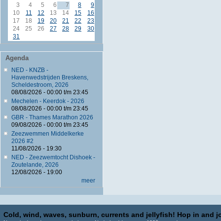
3
4
5
6
7
8
9
10
11
12
13
14
15
16
17
18
19
20
21
22
23
24
25
26
27
28
29
30
31
Agenda
NED - KNZB -
Havenwedstrijden Breskens,
Scheldestroom, 2026
08/08/2026 -
00:00
t/m
23:45
Mechelen - Keerdok - 2026
08/08/2026 -
00:00
t/m
23:45
GBR - Thames Marathon 2026
09/08/2026 -
00:00
t/m
23:45
Zeezwemmen Middelkerke
2026 #2
11/08/2026 - 19:30
NED - Zeezwemtocht Dishoek -
Zoutelande, 2026
12/08/2026 - 19:00
meer
Cold, wind, waves, sunburn, currents and jellyfish! Hop in and jo