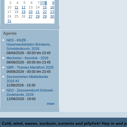
3
4
5
6
7
8
9
10
11
12
13
14
15
16
17
18
19
20
21
22
23
24
25
26
27
28
29
30
31
Agenda
NED - KNZB -
Havenwedstrijden Breskens,
Scheldestroom, 2026
08/08/2026 -
00:00
t/m
23:45
Mechelen - Keerdok - 2026
08/08/2026 -
00:00
t/m
23:45
GBR - Thames Marathon 2026
09/08/2026 -
00:00
t/m
23:45
Zeezwemmen Middelkerke
2026 #2
11/08/2026 - 19:30
NED - Zeezwemtocht Dishoek -
Zoutelande, 2026
12/08/2026 - 19:00
meer
Cold, wind, waves, sunburn, currents and jellyfish! Hop in and jo