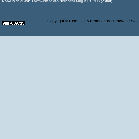
Noww is de oudste zwemwebsite van Nederland (augustus 1998 gestart)
Copyright © 1998 - 2015 Nederlands OpenWater