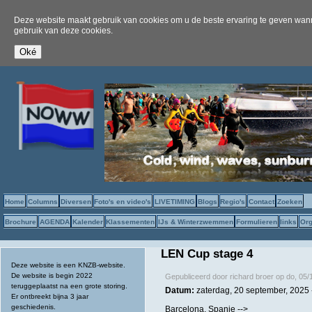
Deze website maakt gebruik van cookies om u de beste ervaring te geven wanne
gebruik van deze cookies.
Home
Columns
Diversen
Foto's en video's
LIVETIMING
Blogs
Regio's
Contact
Zoeken
Brochure
AGENDA
Kalender
Klassementen
IJs & Winterzwemmen
Formulieren
links
Org
LEN Cup stage 4
Deze website is een KNZB-website.
De website is begin 2022
Gepubliceerd door
richard broer
op
do, 05/
teruggeplaatst na een grote storing.
Datum:
zaterdag, 20 september, 2025
Er ontbreekt bijna 3 jaar
geschiedenis.
Barcelona, Spanje -->