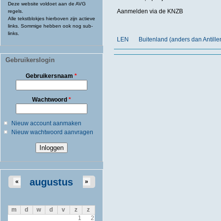
Deze website voldoet aan de AVG
Aanmelden via de KNZB
regels.
Alle tekstblokjes hierboven zijn actieve
links. Sommige hebben ook nog sub-
links.
LEN
Buitenland (anders dan Antill
Gebruikerslogin
Gebruikersnaam
*
Wachtwoord
*
Nieuw account aanmaken
Nieuw wachtwoord aanvragen
augustus
«
»
m
d
w
d
v
z
z
1
2