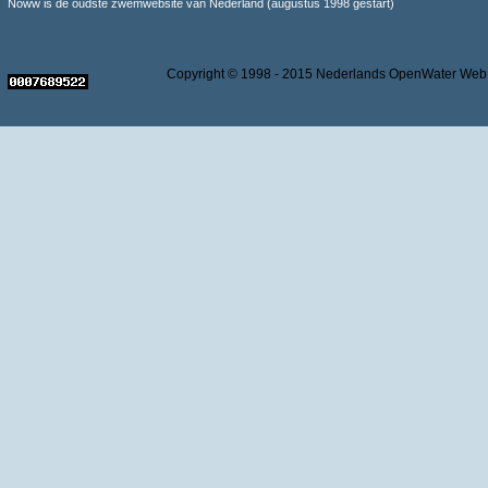
Noww is de oudste zwemwebsite van Nederland (augustus 1998 gestart)
Copyright © 1998 - 2015 Nederlands OpenWater