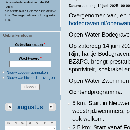
Deze website voldoet aan de AVG
Datum:
zaterdag, 14 juni, 2025 -
00:00
regels.
Alle tekstblokjes hierboven zijn actieve
Overgenomen van, en m
links. Sommige hebben ook nog sub-
links.
bodegraven.nl/openwat
Open Water Bodegrave
Gebruikerslogin
Gebruikersnaam
*
Op zaterdag 14 juni 20
Rijn, hartje Bodegrave
Wachtwoord
*
BZ&PC, brengt prestat
sportiviteit, spektakel e
Nieuw account aanmaken
Nieuw wachtwoord aanvragen
Open Water Zwemmen
Ochtendprogramma:
5 km: Start in Nieuwer
augustus
«
»
wedstrijdzwemmers, pr
ook welkom.
m
d
w
d
v
z
z
2.5 km: Start vanaf F
1
2