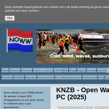
Deze website maakt gebruik van cookies om u de beste ervaring te geven wanne
gebruik van deze cookies.
Home
Columns
Diversen
Foto's en video's
LIVETIMING
Blogs
Regio's
Contact
Zoeken
Brochure
AGENDA
Kalender
Klassementen
IJs & Winterzwemmen
Formulieren
links
Org
KNZB - Open Wat
Deze website is een KNZB-website.
PC (2025)
De website is begin 2022
teruggeplaatst na een grote storing.
Er ontbreekt bijna 3 jaar
Gepubliceerd door
richard
geschiedenis.