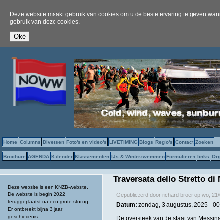
Deze website maakt gebruik van cookies om u de beste ervaring te geven wanne
gebruik van deze cookies.
Home
Columns
Diversen
Foto's en video's
LIVETIMING
Blogs
Regio's
Contact
Zoeken
Brochure
AGENDA
Kalender
Klassementen
IJs & Winterzwemmen
Formulieren
links
Org
Traversata dello Stretto di
Deze website is een KNZB-website.
De website is begin 2022
Gepubliceerd door
richard broer
op
wo, 21/
teruggeplaatst na een grote storing.
Datum:
zondag, 3 augustus, 2025 -
00
Er ontbreekt bijna 3 jaar
geschiedenis.
De oversteek van de staat van Messina