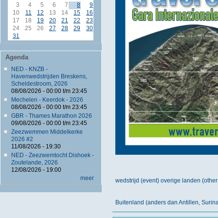
3
4
5
6
7
8
9
10
11
12
13
14
15
16
17
18
19
20
21
22
23
24
25
26
27
28
29
30
31
Agenda
NED - KNZB -
Havenwedstrijden Breskens,
Scheldestroom, 2026
08/08/2026 -
00:00
t/m
23:45
Mechelen - Keerdok - 2026
08/08/2026 -
00:00
t/m
23:45
GBR - Thames Marathon 2026
09/08/2026 -
00:00
t/m
23:45
Zeezwemmen Middelkerke
2026 #2
11/08/2026 - 19:30
NED - Zeezwemtocht Dishoek -
Zoutelande, 2026
12/08/2026 - 19:00
meer
wedstrijd (event) overige landen (other
Buitenland (anders dan Antillen, Suri