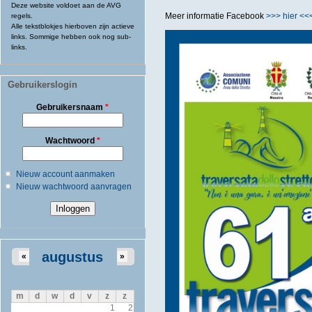
Deze website voldoet aan de AVG
Meer informatie Facebook
>>> hier <<
regels.
Alle tekstblokjes hierboven zijn actieve
links. Sommige hebben ook nog sub-
links.
Gebruikerslogin
Gebruikersnaam
*
Wachtwoord
*
Nieuw account aanmaken
Nieuw wachtwoord aanvragen
augustus
«
»
m
d
w
d
v
z
z
1
2