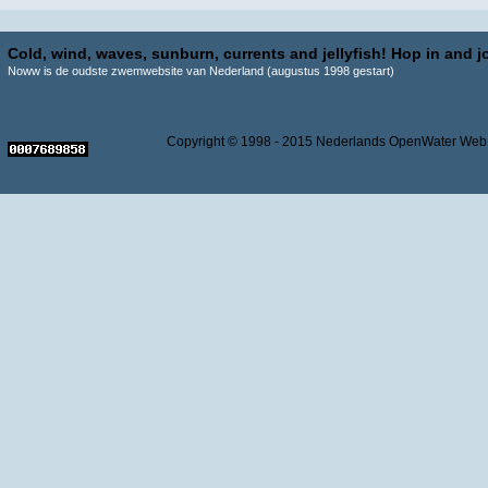
Cold, wind, waves, sunburn, currents and jellyfish! Hop in and jo
Noww is de oudste zwemwebsite van Nederland (augustus 1998 gestart)
Copyright © 1998 - 2015 Nederlands OpenWater