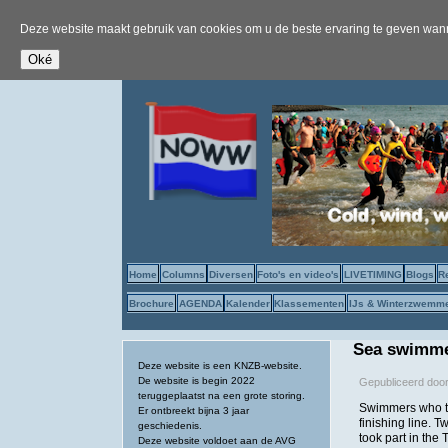
Deze website maakt gebruik van cookies om u de beste ervaring te geven wanne
Home
Columns
Diversen
Foto's en video's
LIVETIMING
Blogs
R
Brochure
AGENDA
Kalender
Klassementen
IJs & Winterzwemm
Sea swimmer
Deze website is een KNZB-website.
De website is begin 2022
Gepubliceerd doo
teruggeplaatst na een grote storing.
Swimmers who too
Er ontbreekt bijna 3 jaar
finishing line. T
geschiedenis.
took part in the
Deze website voldoet aan de AVG