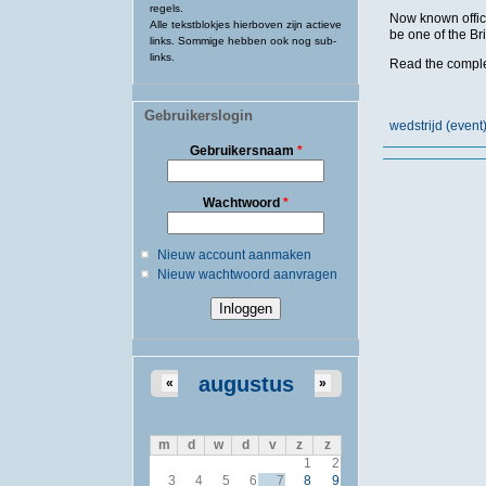
regels.
Now known offic
Alle tekstblokjes hierboven zijn actieve
be one of the Br
links. Sommige hebben ook nog sub-
links.
Read the complet
Gebruikerslogin
wedstrijd (even
Gebruikersnaam
*
Wachtwoord
*
Nieuw account aanmaken
Nieuw wachtwoord aanvragen
augustus
«
»
m
d
w
d
v
z
z
1
2
3
4
5
6
7
8
9