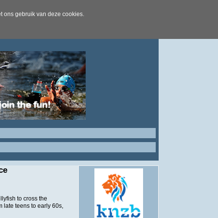
t ons gebruik van deze cookies.
ce
lyfish to cross the
 late teens to early 60s,