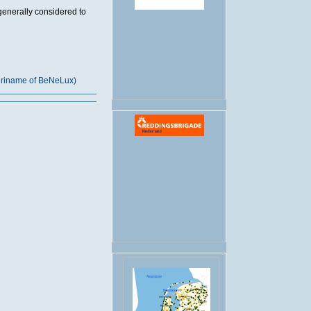
generally considered to
.
Suriname of BeNeLux)