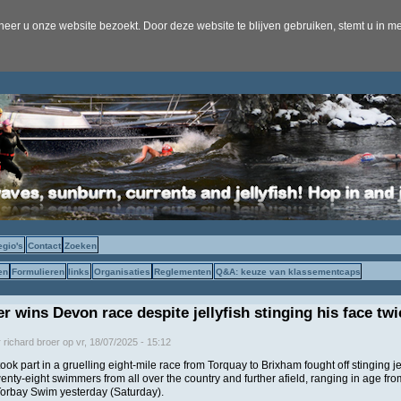
er u onze website bezoekt. Door deze website te blijven gebruiken, stemt u in me
egio's
Contact
Zoeken
en
Formulieren
links
Organisaties
Reglementen
Q&A: keuze van klassementcaps
 wins Devon race despite jellyfish stinging his face twi
r
richard broer
op
vr, 18/07/2025 - 15:12
k part in a gruelling eight-mile race from Torquay to Brixham fought off stinging jel
wenty-eight swimmers from all over the country and further afield, ranging in age from
 Torbay Swim yesterday (Saturday).