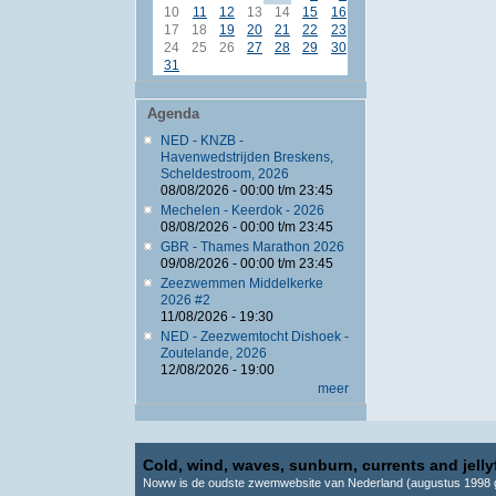
10
11
12
13
14
15
16
17
18
19
20
21
22
23
24
25
26
27
28
29
30
31
Agenda
NED - KNZB -
Havenwedstrijden Breskens,
Scheldestroom, 2026
08/08/2026 -
00:00
t/m
23:45
Mechelen - Keerdok - 2026
08/08/2026 -
00:00
t/m
23:45
GBR - Thames Marathon 2026
09/08/2026 -
00:00
t/m
23:45
Zeezwemmen Middelkerke
2026 #2
11/08/2026 - 19:30
NED - Zeezwemtocht Dishoek -
Zoutelande, 2026
12/08/2026 - 19:00
meer
Cold, wind, waves, sunburn, currents and jellyf
Noww is de oudste zwemwebsite van Nederland (augustus 1998 g