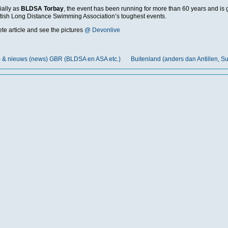
ially as
BLDSA Torbay
, the event has been running for more than 60 years and is 
itish Long Distance Swimming Association’s toughest events.
e article and see the pictures
@ Devonlive
t) & nieuws (news) GBR (BLDSA en ASA etc.)
Buitenland (anders dan Antillen, 