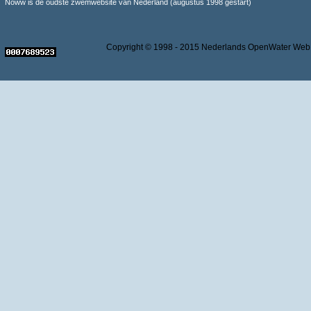
Noww is de oudste zwemwebsite van Nederland (augustus 1998 gestart)
Copyright © 1998 - 2015 Nederlands OpenWater