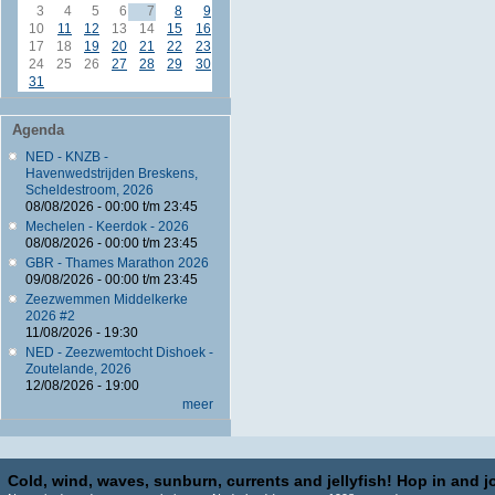
3
4
5
6
7
8
9
10
11
12
13
14
15
16
17
18
19
20
21
22
23
24
25
26
27
28
29
30
31
Agenda
NED - KNZB -
Havenwedstrijden Breskens,
Scheldestroom, 2026
08/08/2026 -
00:00
t/m
23:45
Mechelen - Keerdok - 2026
08/08/2026 -
00:00
t/m
23:45
GBR - Thames Marathon 2026
09/08/2026 -
00:00
t/m
23:45
Zeezwemmen Middelkerke
2026 #2
11/08/2026 - 19:30
NED - Zeezwemtocht Dishoek -
Zoutelande, 2026
12/08/2026 - 19:00
meer
Cold, wind, waves, sunburn, currents and jellyfish! Hop in and jo