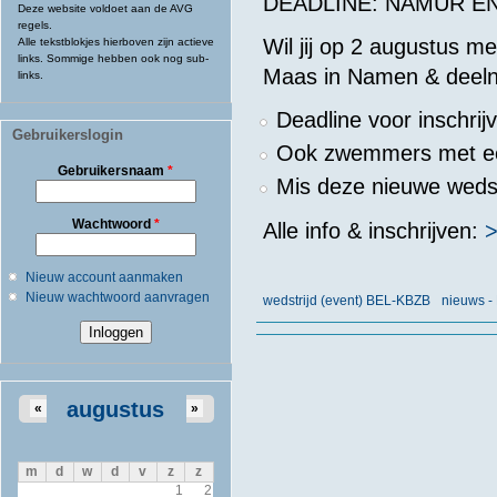
DEADLINE: NAMUR E
Deze website voldoet aan de AVG
regels.
Wil jij op 2 augustus
Alle tekstblokjes hierboven zijn actieve
links. Sommige hebben ook nog sub-
Maas in Namen & deel
links.
Deadline voor inschrij
Gebruikerslogin
Ook zwemmers met een
Gebruikersnaam
*
Mis deze nieuwe wedstr
Wachtwoord
*
Alle info & inschrijven:
>
Nieuw account aanmaken
Nieuw wachtwoord aanvragen
wedstrijd (event) BEL-KBZB
nieuws -
augustus
«
»
m
d
w
d
v
z
z
1
2