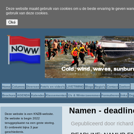
Deze website maakt gebruik van cookies om u de beste ervaring te geven wanne
gebruik van deze cookies.
Home
Columns
Diversen
Foto's en video's
LIVETIMING
Blogs
Regio's
Contact
Zoeken
Brochure
AGENDA
Kalender
Klassementen
IJs & Winterzwemmen
Formulieren
links
Org
Namen - deadline
Deze website is een KNZB-website.
De website is begin 2022
Gepubliceerd door
richard
teruggeplaatst na een grote storing.
Er ontbreekt bijna 3 jaar
geschiedenis.