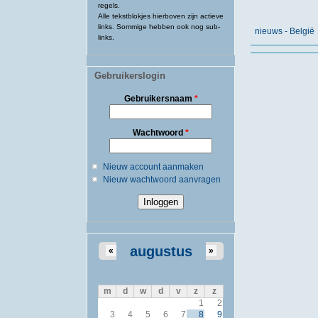
regels.
Alle tekstblokjes hierboven zijn actieve
links. Sommige hebben ook nog sub-
nieuws - België
links.
Gebruikerslogin
Gebruikersnaam
*
Wachtwoord
*
Nieuw account aanmaken
Nieuw wachtwoord aanvragen
augustus
«
»
m
d
w
d
v
z
z
1
2
3
4
5
6
7
8
9