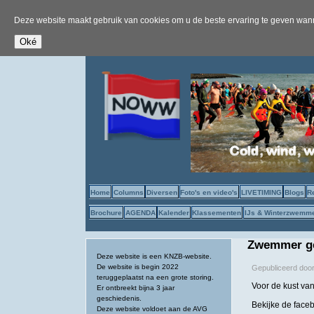
Deze website maakt gebruik van cookies om u de beste ervaring te geven wanne
Home
Columns
Diversen
Foto's en video's
LIVETIMING
Blogs
R
Brochure
AGENDA
Kalender
Klassementen
IJs & Winterzwemm
Zwemmer ge
Deze website is een KNZB-website.
De website is begin 2022
Gepubliceerd doo
teruggeplaatst na een grote storing.
Voor de kust va
Er ontbreekt bijna 3 jaar
geschiedenis.
Bekijke de face
Deze website voldoet aan de AVG