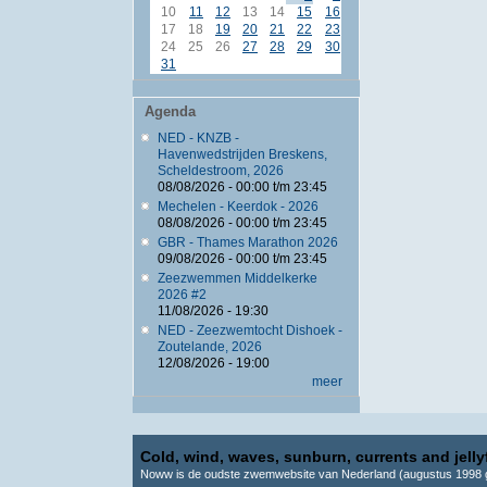
10
11
12
13
14
15
16
17
18
19
20
21
22
23
24
25
26
27
28
29
30
31
Agenda
NED - KNZB -
Havenwedstrijden Breskens,
Scheldestroom, 2026
08/08/2026 -
00:00
t/m
23:45
Mechelen - Keerdok - 2026
08/08/2026 -
00:00
t/m
23:45
GBR - Thames Marathon 2026
09/08/2026 -
00:00
t/m
23:45
Zeezwemmen Middelkerke
2026 #2
11/08/2026 - 19:30
NED - Zeezwemtocht Dishoek -
Zoutelande, 2026
12/08/2026 - 19:00
meer
Cold, wind, waves, sunburn, currents and jellyf
Noww is de oudste zwemwebsite van Nederland (augustus 1998 g