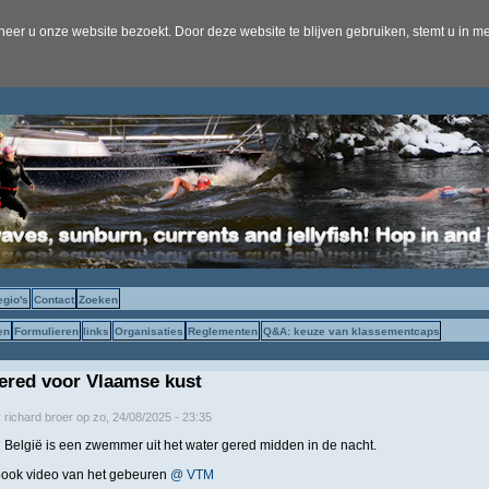
er u onze website bezoekt. Door deze website te blijven gebruiken, stemt u in me
egio's
Contact
Zoeken
en
Formulieren
links
Organisaties
Reglementen
Q&A: keuze van klassementcaps
red voor Vlaamse kust
r
richard broer
op
zo, 24/08/2025 - 23:35
n België is een zwemmer uit het water gered midden in de nacht.
book video van het gebeuren
@ VTM