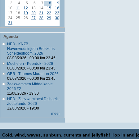
3
4
5
6
7
8
9
10
11
12
13
14
15
16
17
18
19
20
21
22
23
24
25
26
27
28
29
30
31
Agenda
NED - KNZB -
Havenwedstrijden Breskens,
Scheldestroom, 2026
08/08/2026 -
00:00
t/m
23:45
Mechelen - Keerdok - 2026
08/08/2026 -
00:00
t/m
23:45
GBR - Thames Marathon 2026
09/08/2026 -
00:00
t/m
23:45
Zeezwemmen Middelkerke
2026 #2
11/08/2026 - 19:30
NED - Zeezwemtocht Dishoek -
Zoutelande, 2026
12/08/2026 - 19:00
meer
Cold, wind, waves, sunburn, currents and jellyfish! Hop in and jo