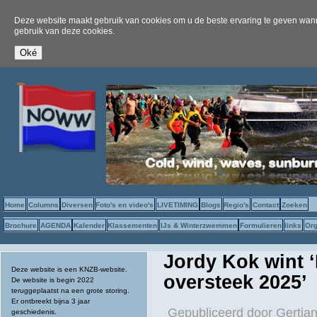
Deze website maakt gebruik van cookies om u de beste ervaring te geven wanne
gebruik van deze cookies.
Home
Columns
Diversen
Foto's en video's
LIVETIMING
Blogs
Regio's
Contact
Zoeken
Brochure
AGENDA
Kalender
Klassementen
IJs & Winterzwemmen
Formulieren
links
Org
Jordy Kok wint
Deze website is een KNZB-website.
oversteek 2025’
De website is begin 2022
teruggeplaatst na een grote storing.
Er ontbreekt bijna 3 jaar
Gepubliceerd door
Gertjan
geschiedenis.