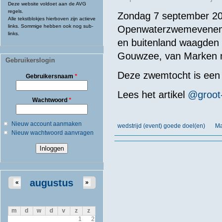
Deze website voldoet aan de AVG
regels.
Zondag 7 september 20
Alle tekstblokjes hierboven zijn actieve
links. Sommige hebben ook nog sub-
Openwaterzwemevenemen
links.
en buitenland waagden 
Gouwzee, van Marken 
Gebruikerslogin
Deze zwemtocht is een 
Gebruikersnaam
*
Lees het artikel
@groot
Wachtwoord
*
Nieuw account aanmaken
wedstrijd (event) goede doel(en)
Ma
Nieuw wachtwoord aanvragen
augustus
«
»
m
d
w
d
v
z
z
1
2