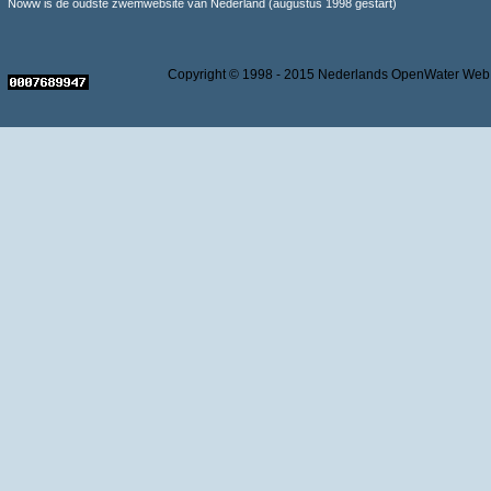
Noww is de oudste zwemwebsite van Nederland (augustus 1998 gestart)
Copyright © 1998 - 2015 Nederlands OpenWater