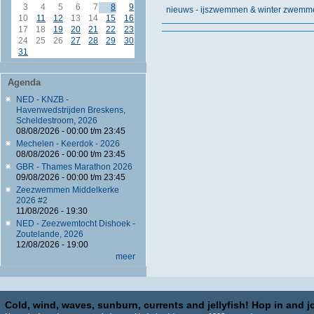
3
4
5
6
7
8
9
nieuws - ijszwemmen & winter zwemm
10
11
12
13
14
15
16
17
18
19
20
21
22
23
24
25
26
27
28
29
30
31
Agenda
NED - KNZB -
Havenwedstrijden Breskens,
Scheldestroom, 2026
08/08/2026 -
00:00
t/m
23:45
Mechelen - Keerdok - 2026
08/08/2026 -
00:00
t/m
23:45
GBR - Thames Marathon 2026
09/08/2026 -
00:00
t/m
23:45
Zeezwemmen Middelkerke
2026 #2
11/08/2026 - 19:30
NED - Zeezwemtocht Dishoek -
Zoutelande, 2026
12/08/2026 - 19:00
meer
Cold, wind, waves, sunburn, currents and jellyfish! Hop in and jo