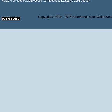
Noww is de oudste zwemwebsite van Nederland (augustus 1998 gestart)
Copyright © 1998 - 2015 Nederlands OpenWater