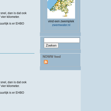
nel, dan is dat ook
vier kilometer.
vind een zwemplek
uurlijk is er EHBO
zwemwater.nl
Zoekveld
Zoeken
NOWW feed
nel, dan is dat ook
vier kilometer.
uurlijk is er EHBO