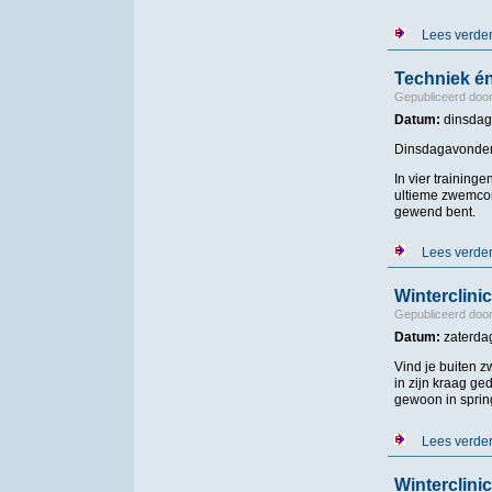
Lees verde
Techniek én
Gepubliceerd doo
Datum:
dinsdag,
Dinsdagavonden o
In vier training
ultieme zwemcom
gewend bent.
Lees verde
Winterclini
Gepubliceerd doo
Datum:
zaterdag
Vind je buiten z
in zijn kraag ge
gewoon in sprin
Lees verde
Winterclini