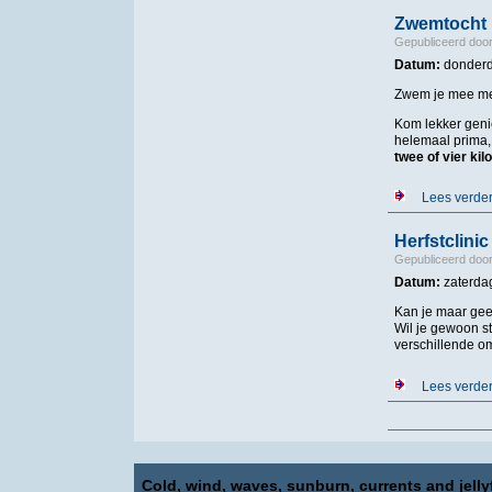
Zwemtocht 
Gepubliceerd doo
Datum:
donderd
Zwem je mee met
Kom lekker geni
helemaal prima,
twee of vier ki
Lees verde
Herfstclini
Gepubliceerd doo
Datum:
zaterda
Kan je maar gee
Wil je gewoon st
verschillende om
Lees verde
Pagina's
Cold, wind, waves, sunburn, currents and jellyf