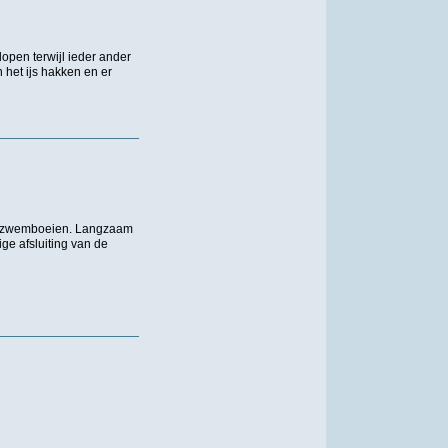
open terwijl ieder ander
 het ijs hakken en er
te zwemboeien. Langzaam
ge afsluiting van de