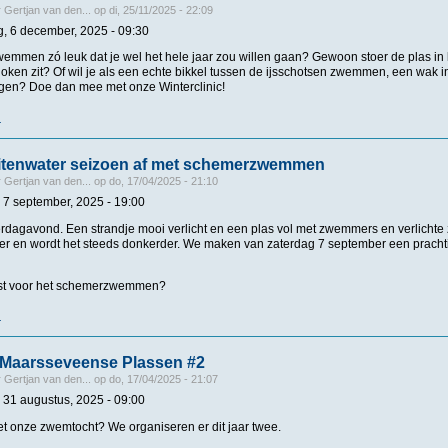
r
Gertjan van den...
op
di, 25/11/2025 - 22:09
g, 6 december, 2025 - 09:30
wemmen zó leuk dat je wel het hele jaar zou willen gaan? Gewoon stoer de plas in l
doken zit? Of wil je als een echte bikkel tussen de ijsschotsen zwemmen, een wak in
gen? Doe dan mee met onze Winterclinic!
r
over Winterclinic 2025
buitenwater seizoen af met schemerzwemmen
r
Gertjan van den...
op
do, 17/04/2025 - 21:10
 7 september, 2025 - 19:00
rdagavond. Een strandje mooi verlicht en een plas vol met zwemmers en verlich
er en wordt het steeds donkerder. We maken van zaterdag 7 september een prachti
ast voor het schemerzwemmen?
r
over Sluit het buitenwater seizoen af met schemerzwemmen
Maarsseveense Plassen #2
r
Gertjan van den...
op
do, 17/04/2025 - 21:07
 31 augustus, 2025 - 09:00
 onze zwemtocht? We organiseren er dit jaar twee.