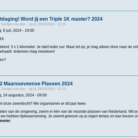
r
over Sluit het buitenwater seizoen af met schemerzwemmen 2024
tdaging! Word jij een Triple 1K master? 2024
r
Gertjan van den...
op
di, 26/03/2024 - 22:15
, 6 juli, 2024 - 19:00
 1K
ekent: 3 x 1 kilometer. Je start ieder uur. Maar let op, je mag alleen door naar de v
t gehaald. Iedereen mag meedoen!
oen?
r
over Een gave uitdaging! Word jij een Triple 1K master? 2024
2 Maarsseveense Plassen 2024
r
Gertjan van den...
op
di, 26/03/2024 - 22:12
g, 24 augustus, 2024 - 09:00
 onze zwemtocht? We organiseren er dit jaar twee.
eten van de omgeving, zwem in één van de mooiste plassen van Nederland. Wil je s
 we hebben tijdwaarneming. Je zwemt gewoon op je eigen tempo en kan kiezen uit
lometer
.
r
over Zwemtocht 2 Maarsseveense Plassen 2024