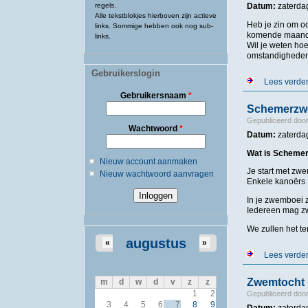
regels.
Datum:
zaterdag
Alle tekstblokjes hierboven zijn actieve
Heb je zin om oo
links. Sommige hebben ook nog sub-
komende maanden
links.
Wil je weten hoe
omstandigheden? 
Gebruikerslogin
Lees verde
Gebruikersnaam
*
Schemerz
Gepubliceerd doo
Wachtwoord
*
Datum:
zaterda
Wat is Schem
Nieuw account aanmaken
Je start met zw
Nieuw wachtwoord aanvragen
Enkele kanoërs b
In je zwemboei 
Iedereen mag z
We zullen het te
augustus
«
»
Lees verde
Zwemtocht 
m
d
w
d
v
z
z
1
2
Gepubliceerd doo
3
4
5
6
7
8
9
Datum:
zaterda