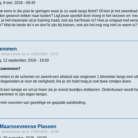
, 9 mei, 2026 - 08:45
k eens in die plas te springen waar je zo vaak langs fietst? Of ben je het zwembad 
 gewoon lekker naar buiten? Ligt jouw sportief doel vroeg in het seizoen en ‘moe
 je het maximale uit je training haalt, ook als het frisser is? Hoe je omgaat met vers
Wat de beste do’s en don’ts zijn bij trainen, ook als het nog nog niet zo warm is?
r
over Lenteclinic 2026
wemmen
r
richard broer
op
vr, 13/02/2026 - 15:11
g, 12 september, 2026 - 19:00
erzwemmen?
emmen in de schemer en zwemt een afstand van ongeveer 1 kilometer langs een uitg
egeleiden je voor de veiligheid. Als je zin hebt mag je ook twee rondjes doen.
zit een lampje en om je heen zie je overal boeitjes dobberen. Ondertussen wordt h
wemmen in zijn eigen tempo.
rrein voorzien van gezellige en gepaste aankleding.
r
over Schemerzwemmen
Maarsseveense Plassen
r
richard broer
op
vr, 13/02/2026 - 15:08
g, 29 augustus, 2026 - 09:00