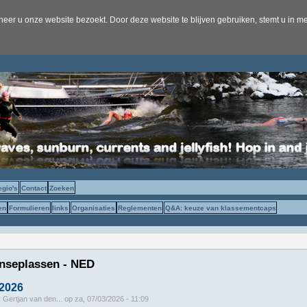
er u onze website bezoekt. Door deze website te blijven gebruiken, stemt u in me
egio's
Contact
Zoeken
en
Formulieren
links
Organisaties
Reglementen
Q&A: keuze van klassementcaps
nseplassen - NED
 2026
r
Gertjan van den...
op
za, 07/03/2026 - 11:09