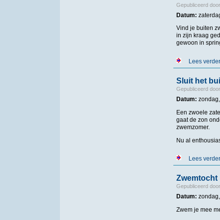
Gepubliceerd doo
Datum:
zaterda
Vind je buiten z
in zijn kraag ge
gewoon in sprin
Lees verde
Sluit het 
Gepubliceerd doo
Datum:
zondag,
Een zwoele zate
gaat de zon ond
zwemzomer.
Nu al enthousi
Lees verde
Zwemtocht 
Gepubliceerd doo
Datum:
zondag,
Zwem je mee met