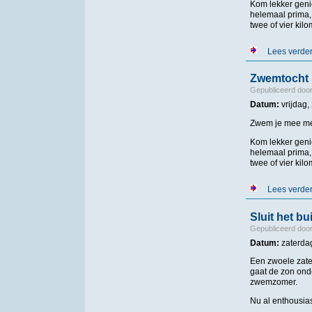
Kom lekker geni
helemaal prima,
twee of vier kilo
Lees verde
Zwemtocht 
Gepubliceerd doo
Datum:
vrijdag,
Zwem je mee met
Kom lekker geni
helemaal prima,
twee of vier kilo
Lees verde
Sluit het 
Gepubliceerd doo
Datum:
zaterda
Een zwoele zate
gaat de zon ond
zwemzomer.
Nu al enthousi