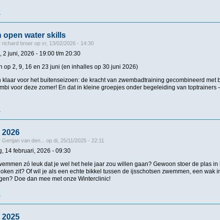
r
over Zwemtocht Maarsseveense Plassen
 open water skills
r
richard broer
op
vr, 13/02/2026 - 14:30
 2 juni, 2026 -
19:00
t/m
20:30
p 2, 9, 16 en 23 juni (en inhalles op 30 juni 2026)
en klaar voor het buitenseizoen: de kracht van zwembadtraining gecombineerd met b
bi voor deze zomer! En dat in kleine groepjes onder begeleiding van toptrainers –
r
over Techniek én open water skills
c 2026
r
Gertjan van den...
op
di, 25/11/2025 - 22:11
, 14 februari, 2026 - 09:30
wemmen zó leuk dat je wel het hele jaar zou willen gaan? Gewoon stoer de plas in l
doken zit? Of wil je als een echte bikkel tussen de ijsschotsen zwemmen, een wak in
gen? Doe dan mee met onze Winterclinic!
r
over Winterclinic 2026
c 2025