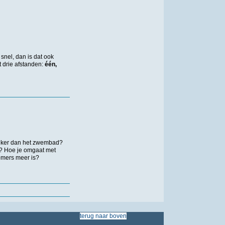
nel, dan is dat ook
 drie afstanden:
één,
euker dan het zwembad?
kt? Hoe je omgaat met
zomers meer is?
terug
naar
boven