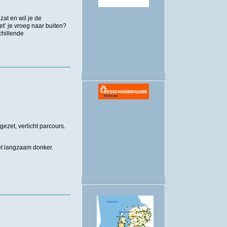
.
zat en wil je de
t’ je vroeg naar buiten?
chillende
ezet, verlicht parcours.
et langzaam donker.