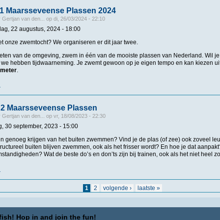
1 Maarsseveense Plassen 2024
r
Gertjan van den...
op
di, 26/03/2024 - 22:10
ag, 22 augustus, 2024 - 18:00
 onze zwemtocht? We organiseren er dit jaar twee.
eten van de omgeving, zwem in één van de mooiste plassen van Nederland. Wil je s
 we hebben tijdwaarneming. Je zwemt gewoon op je eigen tempo en kan kiezen uit
lometer
.
r
over Zwemtocht 1 Maarsseveense Plassen 2024
c 2 Maarsseveense Plassen
r
Gertjan van den...
op
vr, 18/08/2023 - 22:30
g, 30 september, 2023 - 15:00
n genoeg krijgen van het buiten zwemmen? Vind je de plas (of zee) ook zoveel l
ructureel buiten blijven zwemmen, ook als het frisser wordt? En hoe je dat aanpa
standigheden? Wat de beste do’s en don’ts zijn bij trainen, ook als het niet heel 
r
over Herfstclinic 2 Maarsseveense Plassen
1
2
volgende ›
laatste »
ish! Hop in and join the fun!