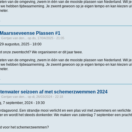
eten van de omgeving, zwem in één van de mooiste plassen van Nederland. Wil je s
 we hebben tijdwaarneming. Je zwemt gewoon op je eigen tempo en kan kiezen uit 
meter.
r
over Zwemtocht Maarsseveense Plassen #2
Maarsseveense Plassen #1
r
Gertjan van den...
op
do, 17/04/2025 - 21:05
 29 augustus, 2025 - 18:00
 onze zwemtocht? We organiseren er dit jaar twee.
eten van de omgeving, zwem in één van de mooiste plassen van Nederland. Wil je s
 we hebben tijdwaarneming. Je zwemt gewoon op je eigen tempo en kan kiezen uit 
meter.
r
over Zwemtocht Maarsseveense Plassen #1
buitenwater seizoen af met schemerzwemmen 2024
r
Gertjan van den...
op
di, 26/03/2024 - 22:18
g, 7 september, 2024 - 19:30
rdagavond. Een strandje mooi verlicht en een plas vol met zwemmers en verlich
er en wordt het steeds donkerder. We maken van zaterdag 7 september een prachti
ast voor het schemerzwemmen?