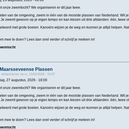
 onze zwemtocht? We organiseren er dit jaar twee.
eten van de omgeving, zwem in één van de mooiste plassen van Nederland. Wil je s
Je zwemt gewoon op je eigen tempo en kan kiezen uit drie afstanden: één, twee of 
rkeerd met grote boeien. Kanoërs wijzen je de weg en kunnen je altijd helpen. Nat
k om mee te doen? Lees dan snel verder of schrijf je meteen in!
 zwemtocht
r
over Zwemtocht Maarsseveense Plassen
Maarsseveense Plassen
r
richard broer
op
vr, 13/02/2026 - 15:07
ag, 27 augustus, 2026 - 18:00
 onze zwemtocht? We organiseren er dit jaar twee.
eten van de omgeving, zwem in één van de mooiste plassen van Nederland. Wil je s
Je zwemt gewoon op je eigen tempo en kan kiezen uit drie afstanden: één, twee of 
rkeerd met grote boeien. Kanoërs wijzen je de weg en kunnen je altijd helpen. Nat
k om mee te doen? Lees dan snel verder of schrijf je meteen in!
 zwemtocht