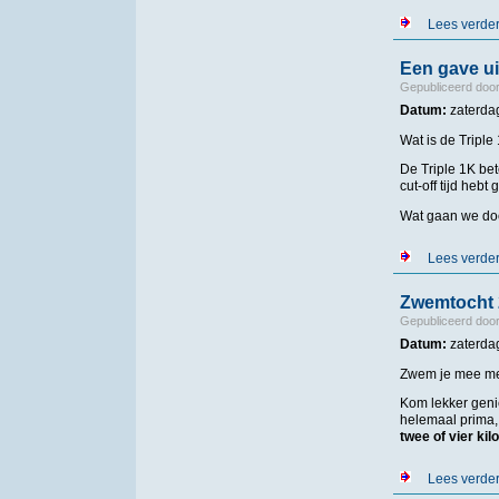
Lees verde
Een gave ui
Gepubliceerd doo
Datum:
zaterdag
Wat is de Triple
De Triple 1K bet
cut-off tijd heb
Wat gaan we d
Lees verde
Zwemtocht 
Gepubliceerd doo
Datum:
zaterda
Zwem je mee met
Kom lekker geni
helemaal prima,
twee of vier ki
Lees verde