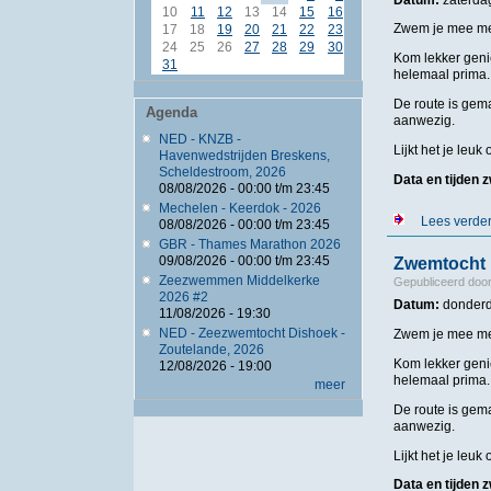
10
11
12
13
14
15
16
Zwem je mee met
17
18
19
20
21
22
23
24
25
26
27
28
29
30
Kom lekker geni
31
helemaal prima. 
De route is gema
Agenda
aanwezig.
NED - KNZB -
Lijkt het je leu
Havenwedstrijden Breskens,
Scheldestroom, 2026
Data en tijden
08/08/2026 -
00:00
t/m
23:45
Mechelen - Keerdok - 2026
Lees verde
08/08/2026 -
00:00
t/m
23:45
GBR - Thames Marathon 2026
09/08/2026 -
00:00
t/m
23:45
Zwemtocht 
Zeezwemmen Middelkerke
Gepubliceerd doo
2026 #2
Datum:
donderd
11/08/2026 - 19:30
NED - Zeezwemtocht Dishoek -
Zwem je mee met
Zoutelande, 2026
Kom lekker geni
12/08/2026 - 19:00
helemaal prima. 
meer
De route is gema
aanwezig.
Lijkt het je leu
Data en tijden