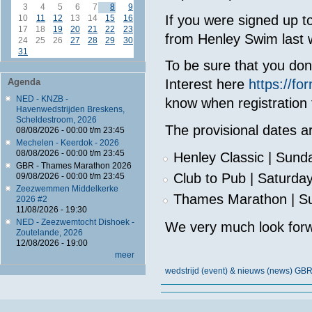
3
4
5
6
7
8
9
If you were signed up t
10
11
12
13
14
15
16
17
18
19
20
21
22
23
from Henley Swim last we
24
25
26
27
28
29
30
31
To be sure that you do
Agenda
Interest here
https://f
NED - KNZB -
know when registration 
Havenwedstrijden Breskens,
Scheldestroom, 2026
The provisional dates a
08/08/2026 -
00:00
t/m
23:45
Mechelen - Keerdok - 2026
08/08/2026 -
00:00
t/m
23:45
Henley Classic | Sund
GBR - Thames Marathon 2026
Club to Pub | Saturday
09/08/2026 -
00:00
t/m
23:45
Zeezwemmen Middelkerke
Thames Marathon | S
2026 #2
11/08/2026 - 19:30
NED - Zeezwemtocht Dishoek -
We very much look forw
Zoutelande, 2026
12/08/2026 - 19:00
meer
wedstrijd (event) & nieuws (news) GB