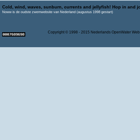
Cold, wind, waves, sunburn, currents and jellyfish! Hop in and jo
Noww is de oudste zwemwebsite van Nederland (augustus 1998 gestart)
Copyright © 1998 - 2015 Nederlands OpenWater