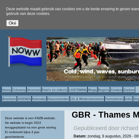
Deze website maakt gebruik van cookies om u de beste ervaring te geven wanne
gebruik van deze cookies.
Home
Columns
Diversen
Foto's en video's
LIVETIMING
Blogs
Regio's
Contact
Zoeken
Brochure
AGENDA
Kalender
Klassementen
IJs & Winterzwemmen
Formulieren
links
Org
GBR - Thames M
Deze website is een KNZB-website.
De website is begin 2022
Gepubliceerd door
richard
teruggeplaatst na een grote storing.
Er ontbreekt bijna 3 jaar
Datum:
zondag, 9 augustus, 2026 -
00
geschiedenis.