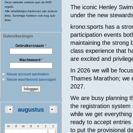
Deze website voldoet aan de AVG
The iconic Henley Swim 
regels.
Alle tekstblokjes hierboven zijn actieve
under the new steward
links. Sommige hebben ook nog sub-
links.
krono:sports has a stro
participation events bo
Gebruikerslogin
maintaining the strong b
Gebruikersnaam
*
class experience that h
are excited and privile
Wachtwoord
*
In 2026 we will be focu
Nieuw account aanmaken
Thames Marathon; we ex
Nieuw wachtwoord aanvragen
2027.
We are busy planning th
the registration system
augustus
«
»
while we get everything
ready to accept entries 
m
d
w
d
v
z
z
to put the provisional da
1
2