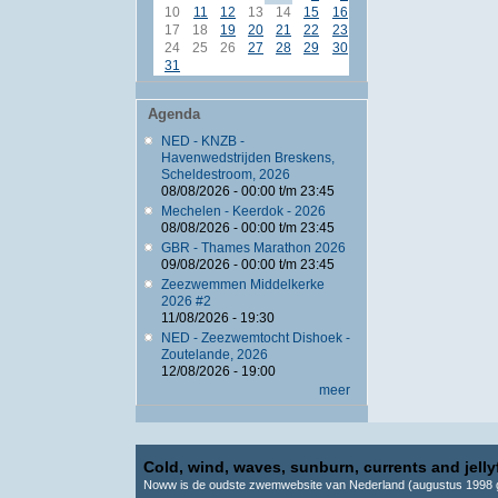
10
11
12
13
14
15
16
17
18
19
20
21
22
23
24
25
26
27
28
29
30
31
Agenda
NED - KNZB -
Havenwedstrijden Breskens,
Scheldestroom, 2026
08/08/2026 -
00:00
t/m
23:45
Mechelen - Keerdok - 2026
08/08/2026 -
00:00
t/m
23:45
GBR - Thames Marathon 2026
09/08/2026 -
00:00
t/m
23:45
Zeezwemmen Middelkerke
2026 #2
11/08/2026 - 19:30
NED - Zeezwemtocht Dishoek -
Zoutelande, 2026
12/08/2026 - 19:00
meer
Cold, wind, waves, sunburn, currents and jellyf
Noww is de oudste zwemwebsite van Nederland (augustus 1998 g