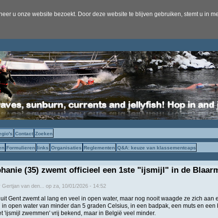
er u onze website bezoekt. Door deze website te blijven gebruiken, stemt u in me
egio's
Contact
Zoeken
en
Formulieren
links
Organisaties
Reglementen
Q&A: keuze van klassementcaps
hanie (35) zwemt officieel een 1ste "ijsmijl" in de Blaa
r
Gertjan van den...
op
za, 10/01/2026 - 14:52
it Gent zwemt al lang en veel in open water, maar nog nooit waagde ze zich aan een
n open water van minder dan 5 graden Celsius, in een badpak, een muts en een bri
t 'ijsmijl zwemmen' vrij bekend, maar in België veel minder.