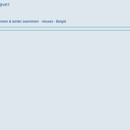
@VRT
emmen & winter zwemmen
nieuws - België