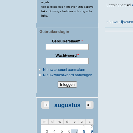
regels.
Lees het
artikel
Alle tekstblokjes hierboven zijn actieve
links. Sommige hebben ook nog sub-
links.
nieuws - ijszw
Gebruikerslogin
Gebruikersnaam
*
Wachtwoord
*
Nieuw account aanmaken
Nieuw wachtwoord aanvragen
augustus
«
»
m
d
w
d
v
z
z
1
2
3
4
5
6
7
8
9