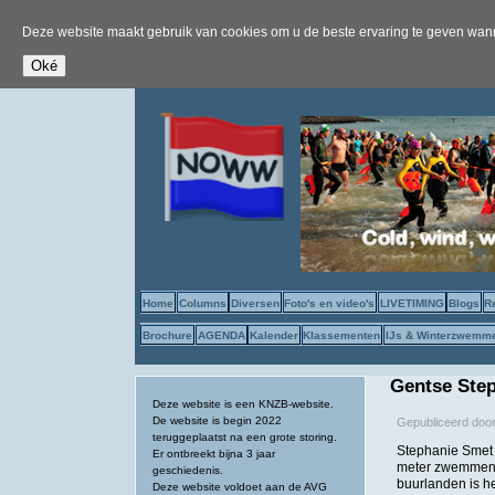
Deze website maakt gebruik van cookies om u de beste ervaring te geven wanne
Home
Columns
Diversen
Foto's en video's
LIVETIMING
Blogs
R
Brochure
AGENDA
Kalender
Klassementen
IJs & Winterzwemm
Gentse Step
Deze website is een KNZB-website.
De website is begin 2022
Gepubliceerd doo
teruggeplaatst na een grote storing.
Stephanie Smet u
Er ontbreekt bijna 3 jaar
meter zwemmen i
geschiedenis.
buurlanden is he
Deze website voldoet aan de AVG