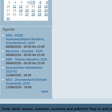
3
4
5
6
7
8
9
10
11
12
13
14
15
16
17
18
19
20
21
22
23
24
25
26
27
28
29
30
31
Agenda
NED - KNZB -
Havenwedstrijden Breskens,
Scheldestroom, 2026
08/08/2026 -
00:00
t/m
23:45
Mechelen - Keerdok - 2026
08/08/2026 -
00:00
t/m
23:45
GBR - Thames Marathon 2026
09/08/2026 -
00:00
t/m
23:45
Zeezwemmen Middelkerke
2026 #2
11/08/2026 - 19:30
NED - Zeezwemtocht Dishoek -
Zoutelande, 2026
12/08/2026 - 19:00
meer
Cold, wind, waves, sunburn, currents and jellyfish! Hop in and jo