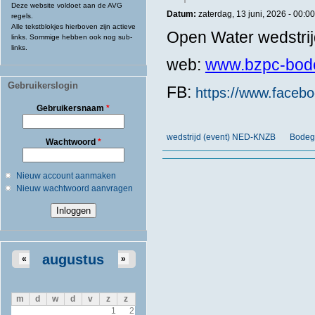
Deze website voldoet aan de AVG
Datum:
zaterdag, 13 juni, 2026 -
00:00
regels.
Alle tekstblokjes hierboven zijn actieve
Open Water wedstri
links. Sommige hebben ook nog sub-
links.
web:
www.bzpc-bode
Gebruikerslogin
FB:
https://www.face
Gebruikersnaam
*
wedstrijd (event) NED-KNZB
Bodeg
Wachtwoord
*
Nieuw account aanmaken
Nieuw wachtwoord aanvragen
augustus
«
»
m
d
w
d
v
z
z
1
2