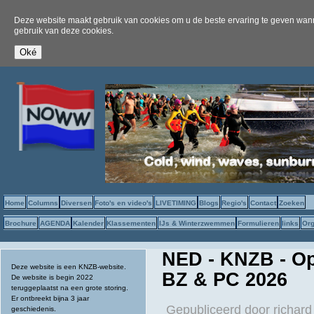
Deze website maakt gebruik van cookies om u de beste ervaring te geven wanne
gebruik van deze cookies.
Home
Columns
Diversen
Foto's en video's
LIVETIMING
Blogs
Regio's
Contact
Zoeken
Brochure
AGENDA
Kalender
Klassementen
IJs & Winterzwemmen
Formulieren
links
Org
NED - KNZB - Op
Deze website is een KNZB-website.
BZ & PC 2026
De website is begin 2022
teruggeplaatst na een grote storing.
Er ontbreekt bijna 3 jaar
Gepubliceerd door
richard
geschiedenis.