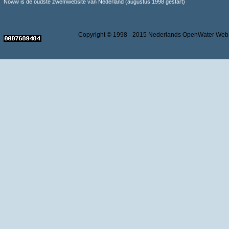
Noww is de oudste zwemwebsite van Nederland (augustus 1998 gestart)
Copyright © 1998 - 2015 Nederlands OpenWater