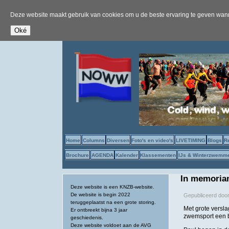
Deze website maakt gebruik van cookies om u de beste ervaring te geven wanne
Home
Columns
Diversen
Foto's en video's
LIVETIMING
Blogs
R
Brochure
AGENDA
Kalender
Klassementen
IJs & Winterzwemm
In memoriam
Deze website is een KNZB-website.
De website is begin 2022
Gepubliceerd doo
teruggeplaatst na een grote storing.
Met grote versl
Er ontbreekt bijna 3 jaar
zwemsport een b
geschiedenis.
Deze website voldoet aan de AVG