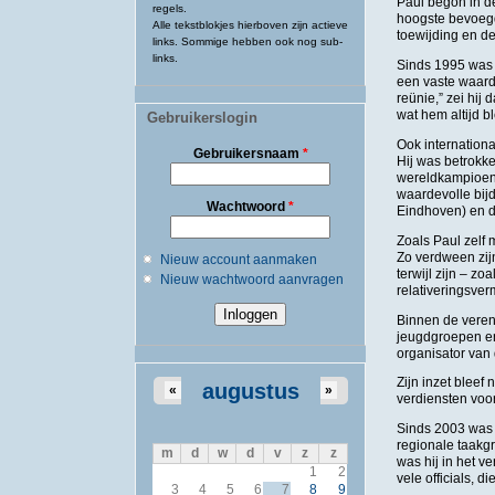
Paul begon in de
regels.
hoogste bevoegd
Alle tekstblokjes hierboven zijn actieve
toewijding en de
links. Sommige hebben ook nog sub-
links.
Sinds 1995 was 
een vaste waarde
reünie,” zei hij
wat hem altijd b
Gebruikerslogin
Ook internationa
Gebruikersnaam
*
Hij was betrokke
wereldkampioens
waardevolle bi
Wachtwoord
*
Eindhoven) en d
Zoals Paul zelf 
Zo verdween zijn
Nieuw account aanmaken
terwijl zijn – zo
Nieuw wachtwoord aanvragen
relativeringsve
Binnen de vereni
jeugdgroepen en 
organisator van 
Zijn inzet bleef
augustus
«
»
verdiensten voo
Sinds 2003 was 
regionale taakg
m
d
w
d
v
z
z
was hij in het 
1
2
vele officials, 
3
4
5
6
7
8
9