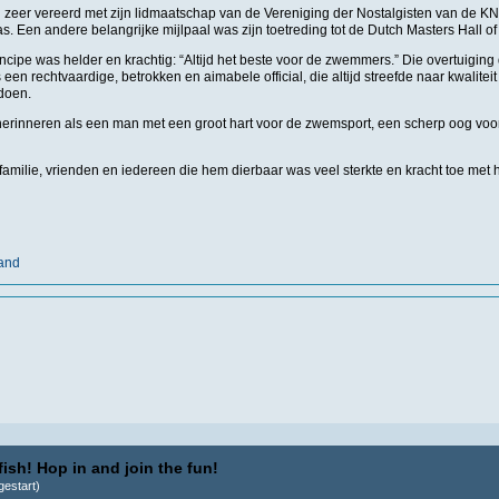
h zeer vereerd met zijn lidmaatschap van de Vereniging der Nostalgisten van de K
. Een andere belangrijke mijlpaal was zijn toetreding tot de Dutch Masters Hall o
incipe was helder en krachtig: “Altijd het beste voor de zwemmers.” Die overtuiging d
s een rechtvaardige, betrokken en aimabele official, die altijd streefde naar kwalite
 doen.
 herinneren als een man met een groot hart voor de zwemsport, een scherp oog voor
.
familie, vrienden en iedereen die hem dierbaar was veel sterkte en kracht toe met h
land
ish! Hop in and join the fun!
estart)