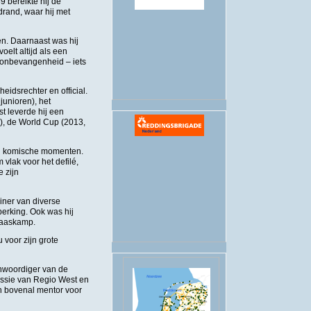
9 bereikte hij de
rand, waar hij met
.
n. Daarnaast was hij
elt altijd als een
n onbevangenheid – iets
eidsrechter en official.
junioren), het
 leverde hij een
, de World Cup (2013,
ijn komische momenten.
 vlak voor het defilé,
e zijn
iner van diverse
perking. Ook was hij
 paaskamp.
 voor zijn grote
.
nwoordiger van de
issie van Regio West en
en bovenal mentor voor