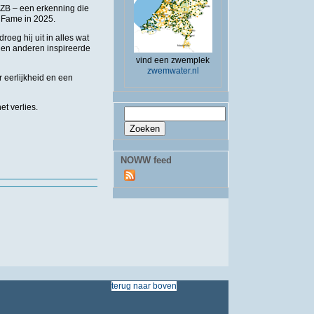
NZB – een erkenning die
f Fame in 2025.
roeg hij uit in alles wat
it en anderen inspireerde
vind een zwemplek
zwemwater.nl
 eerlijkheid en een
et verlies.
Zoekveld
Zoeken
NOWW feed
terug
naar
boven