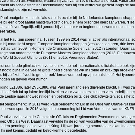
 zwemsport als zwemmer, waarna hij zich vanaf 1978 inzette als official. Vanaf 198
heid als scheidsrechter. Decennialang was hij een vertrouwd gezicht langs de bad
skundigheid zijn rol vervulde.
Paul onafgebroken actief als scheidsrechter bij de Nederlandse kampioenschappe
 bij een groot aantal masterswedstrijden, die hem bijzonder dierbaar waren. “Het vo
 daar zelf over. Tegelijkertijd genoot hij zichtbaar van beginnende zwemmers en hu
leef raken.
al liet Paul zijn sporen na. Tussen 1999 en 2014 was hij actief als internationaal sch
n bij maar liefst negen Europese kampioenschappen (zes keer senioren, drie keer 
chap van 2009 in Rome en de Olympische Spelen van 2012 in Londen. Daarnaast
jdrage aan onder meer de Europese Masters Kampioenschappen (2013, Eindhoven)
e World Special Olympics (2011 en 2015, Verenigde Staten).
met een brede glimlach kon vertellen, kende het internationale officialschap ook z
 hoofd bijna in de veel te grote hoed tijdens het WK in Rome en brak zijn broekriem
als hij zelf zei – “veel te grote broek” ternauwernood op zijn plaats bleef. Het typeerd
rmogen en gevoel voor humor.
ging LZ1886, later ZVL-1886, was Paul jarenlang een drijvende kracht. Hij was tra
bleef zich tot op latere leeftijd inzetten voor zwemmers met een verstandelijke be
de Leidse jaargangwedstrijden en betrokken bij talloze clubactiviteiten, zoals het
 niet onopgemerkt. In 2011 werd Paul benoemd tot Lid in de Orde van Oranje-Nassau
r de zwemsport. In 2015 volgde de benoeming tot Lid van Verdienste van de KNZB
Paul voorzitter van de Commissie Officials en Reglementen Zwemmen en vertege
roep Officials West. Daarnaast vervulde hij de rol van voorzitter van de Zwemcomm
verleden penningmeester van de Kring. Hij was jarenlang beoordelaar, examinator 
die hij met kennis, geduld en betrokkenheid begeleidde.