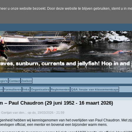
er u onze website bezoekt. Door deze website te blijven gebruiken, stemt u in me
egio's
Contact
Zoeken
en
Formulieren
links
Organisaties
Reglementen
Q&A: keuze van klassementcaps
 – Paul Chaudron (29 juni 1952 - 16 maart 2026)
r
Gertjan van den...
op
do, 19/03/2026 - 21:59
agenheid hebben wij kennisgenomen van het overlijden van Paul Chaudron. Met zij
evlogen official, een mentor en bovenal een bijzonder warm mens.