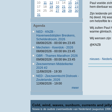
10
11
12
13
14
15
16
Paul voelde zic
17
18
19
20
21
22
23
hem dierbaar was
24
25
26
27
28
29
30
Zijn leidende pr
31
hij deed. Hij wa
om hetzelfde te
Agenda
Wij zullen Paul
warme glimlach
NED - KNZB -
Havenwedstrijden Breskens,
Wij wensen zijn 
Scheldestroom, 2026
08/08/2026 -
00:00
t/m
23:45
@KNZB
Mechelen - Keerdok - 2026
08/08/2026 -
00:00
t/m
23:45
GBR - Thames Marathon 2026
nieuws - Neder
09/08/2026 -
00:00
t/m
23:45
Zeezwemmen Middelkerke
2026 #2
11/08/2026 - 19:30
NED - Zeezwemtocht Dishoek -
Zoutelande, 2026
12/08/2026 - 19:00
meer
Cold, wind, waves, sunburn, currents and jellyf
Noww is de oudste zwemwebsite van Nederland (augustus 1998 g