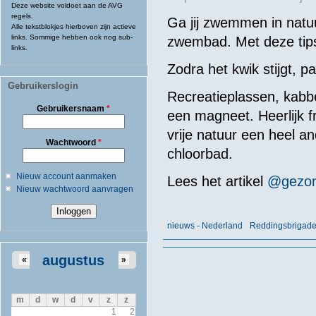
Deze website voldoet aan de AVG
regels.
Ga jij zwemmen in natu
Alle tekstblokjes hierboven zijn actieve
links. Sommige hebben ook nog sub-
zwembad. Met deze tips 
links.
Zodra het kwik stijgt, 
Gebruikerslogin
Recreatieplassen, kabb
Gebruikersnaam
*
een magneet. Heerlijk fr
vrije natuur een heel a
Wachtwoord
*
chloorbad.
Nieuw account aanmaken
Lees het artikel
@gezo
Nieuw wachtwoord aanvragen
nieuws - Nederland
Reddingsbrigad
augustus
«
»
m
d
w
d
v
z
z
1
2