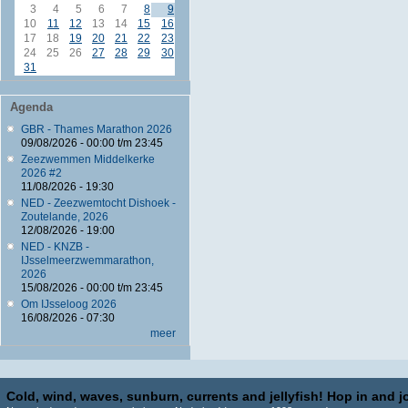
3
4
5
6
7
8
9
10
11
12
13
14
15
16
17
18
19
20
21
22
23
24
25
26
27
28
29
30
31
Agenda
GBR - Thames Marathon 2026
09/08/2026 -
00:00
t/m
23:45
Zeezwemmen Middelkerke
2026 #2
11/08/2026 - 19:30
NED - Zeezwemtocht Dishoek -
Zoutelande, 2026
12/08/2026 - 19:00
NED - KNZB -
IJsselmeerzwemmarathon,
2026
15/08/2026 -
00:00
t/m
23:45
Om IJsseloog 2026
16/08/2026 - 07:30
meer
Cold, wind, waves, sunburn, currents and jellyfish! Hop in and jo