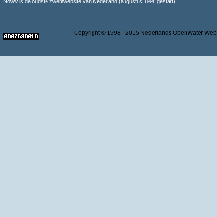
Noww is de oudste zwemwebsite van Nederland (augustus 1998 gestart)
Copyright © 1998 - 2015 Nederlands OpenWater