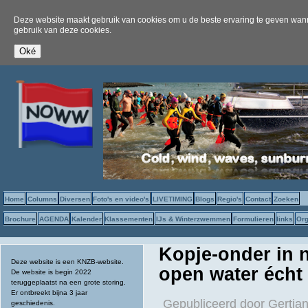
Deze website maakt gebruik van cookies om u de beste ervaring te geven wanne
gebruik van deze cookies.
Home
Columns
Diversen
Foto's en video's
LIVETIMING
Blogs
Regio's
Contact
Zoeken
Brochure
AGENDA
Kalender
Klassementen
IJs & Winterzwemmen
Formulieren
links
Org
Kopje-onder in
Deze website is een KNZB-website.
open water écht a
De website is begin 2022
teruggeplaatst na een grote storing.
Er ontbreekt bijna 3 jaar
Gepubliceerd door
Gertjan
geschiedenis.