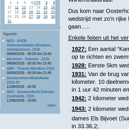
3
4
5
6
7
8
9
10
11
12
13
14
15
16
Dus kom naar Oosterhout
17
18
19
20
21
22
23
24
25
26
27
28
29
30
wedstrijd met zo’n rijke
31
gaan…..
Agenda
Enkele feiten uit het ve
NED - KNZB -
Havenwedstrijden Breskens,
1927:
Een aantal “Kan
Scheldestroom, 2026
08/08/2026 -
00:00
t/m
23:45
op te richten en zwem
Mechelen - Keerdok - 2026
08/08/2026 -
00:00
t/m
23:45
1928:
Eerste 5km weds
GBR - Thames Marathon 2026
1931:
Van de brug van
09/08/2026 -
00:00
t/m
23:45
Zeezwemmen Middelkerke
kilometer. 10 deelne
2026 #2
11/08/2026 - 19:30
in 1 uur 42 minuten e
NED - Zeezwemtocht Dishoek -
Zoutelande, 2026
1942:
2 kilometer weds
12/08/2026 - 19:00
meer
1943:
2 kilometer weds
dames Els Bijvoet (Sur
in 33.36,2;