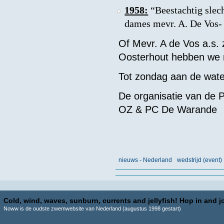
1958:
“Beestachtig slech
dames mevr. A. De Vos- 
Of Mevr. A de Vos a.s.
Oosterhout hebben we n
Tot zondag aan de wate
De organisatie van de
OZ & PC De Warande
nieuws - Nederland
wedstrijd (even
Cold, wind, waves, sunburn, currents and jellyfish! Hop in and jo
Noww is de oudste zwemwebsite van Nederland (augustus 1998 gestart)