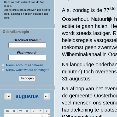
Deze website voldoet aan de AVG
regels.
ste
A.s. zondag is de 77
Alle tekstblokjes hierboven zijn actieve
links. Sommige hebben ook nog sub-
links.
Oosterhout. Natuurlijk 
editie te gaan halen. H
Gebruikerslogin
wordt steeds lastiger. 
beleidsregels vastgestel
Gebruikersnaam
*
toekomst geen zwemweds
Wachtwoord
*
Wilheminakanaal in Oos
Na langdurige onderhan
Nieuw account aanmaken
Nieuw wachtwoord aanvragen
minuten) toch overeens
31 augustus.
Na afloop van het even
de gemeente Oosterhout
augustus
«
»
veel mensen ons steune
handtekening te plaatse
m
d
w
d
v
z
z
1
2
Wilheminakanaal!