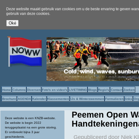
Deze website maakt gebruik van cookies om u de beste ervaring te geven wanne
gebruik van deze cookies.
Home
Columns
Diversen
Foto's en video's
LIVETIMING
Blogs
Regio's
Contact
Zoeken
Brochure
AGENDA
Kalender
Klassementen
IJs & Winterzwemmen
Formulieren
links
Org
Peemen Open Wat
Deze website is een KNZB-website.
Handtekeningena
De website is begin 2022
teruggeplaatst na een grote storing.
Er ontbreekt bijna 3 jaar
Gepubliceerd door
Niek Kl
geschiedenis.