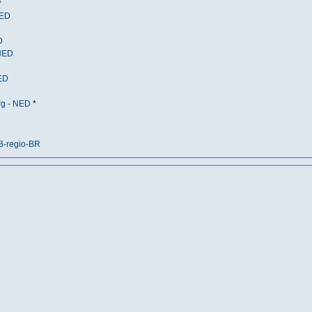
*
NED
D
 NED
NED
urg - NED
*
-regio-BR