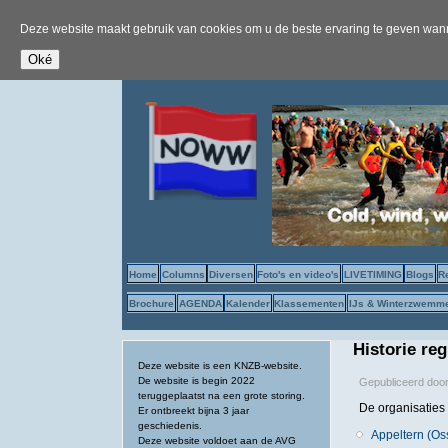
Deze website maakt gebruik van cookies om u de beste ervaring te geven wanne
Home
Columns
Diversen
Foto's en video's
LIVETIMING
Blogs
R
Brochure
AGENDA
Kalender
Klassementen
IJs & Winterzwemm
Historie re
Deze website is een KNZB-website.
De website is begin 2022
Gepubliceerd doo
teruggeplaatst na een grote storing.
De organisaties
Er ontbreekt bijna 3 jaar
geschiedenis.
Appeltern (Os
Deze website voldoet aan de AVG