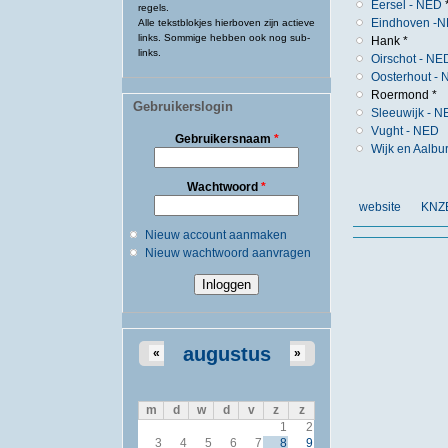
Eersel - NED
regels.
Eindhoven -
Alle tekstblokjes hierboven zijn actieve
links. Sommige hebben ook nog sub-
Hank *
links.
Oirschot - NE
Oosterhout -
Roermond *
Gebruikerslogin
Sleeuwijk - 
Vught - NED
Gebruikersnaam
*
Wijk en Aalb
Wachtwoord
*
website
KNZB
Nieuw account aanmaken
Nieuw wachtwoord aanvragen
augustus
«
»
m
d
w
d
v
z
z
1
2
3
4
5
6
7
8
9