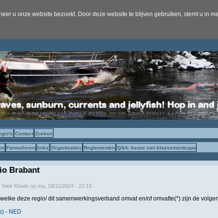
er u onze website bezoekt. Door deze website te blijven gebruiken, stemt u in me
egio's
Contact
Zoeken
en
Formulieren
links
Organisaties
Reglementen
Q&A: keuze van klassementcaps
gio Brabant
r
Niek Kloots
op
ma, 18/11/2024 - 22:13
 welke deze regio/ dit samenwerkingsverband omvat en/of omvatte(*) zijn de volgen
s) - NED