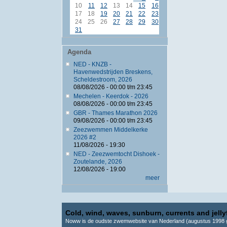
10
11
12
13
14
15
16
17
18
19
20
21
22
23
24
25
26
27
28
29
30
31
Agenda
NED - KNZB -
Havenwedstrijden Breskens,
Scheldestroom, 2026
08/08/2026 -
00:00
t/m
23:45
Mechelen - Keerdok - 2026
08/08/2026 -
00:00
t/m
23:45
GBR - Thames Marathon 2026
09/08/2026 -
00:00
t/m
23:45
Zeezwemmen Middelkerke
2026 #2
11/08/2026 - 19:30
NED - Zeezwemtocht Dishoek -
Zoutelande, 2026
12/08/2026 - 19:00
meer
Cold, wind, waves, sunburn, currents and jellyf
Noww is de oudste zwemwebsite van Nederland (augustus 1998 g