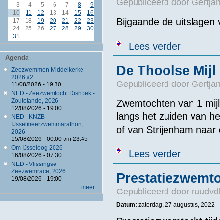
Gepubliceerd door
Gertjan
3
4
5
6
7
8
9
10
11
12
13
14
15
16
Bijgaande de uitslagen 
17
18
19
20
21
22
23
24
25
26
27
28
29
30
31
over Uitslage
Lees verder
Agenda
De Thoolse Mijl
Zeezwemmen Middelkerke
2026 #2
Gepubliceerd door
Gertjan
11/08/2026 - 19:30
NED - Zeezwemtocht Dishoek -
Zoutelande, 2026
Zwemtochten van 1 mijl 
12/08/2026 - 19:00
langs het zuiden van h
NED - KNZB -
IJsselmeerzwemmarathon,
of van Strijenham naar
2026
15/08/2026 -
00:00
t/m
23:45
Om IJsseloog 2026
over De Thools
Lees verder
16/08/2026 - 07:30
NED - Vlissingse
Zeezwemrace, 2026
Prestatiezwemt
19/08/2026 - 19:00
meer
Gepubliceerd door
ruudvd
Datum:
zaterdag, 27 augustus, 2022 -