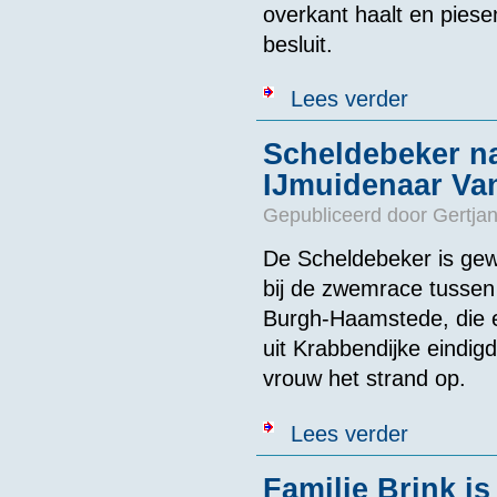
overkant haalt en piese
besluit.
over De Scheld
Lees verder
Scheldebeker na
IJmuidenaar Va
Gepubliceerd door
Gertjan
De Scheldebeker is ge
bij de zwemrace tussen
Burgh-Haamstede, die e
uit Krabbendijke eindig
vrouw het strand op.
over Scheldebe
Lees verder
Familie Brink i