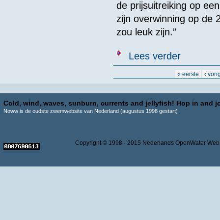
de prijsuitreiking op ee
zijn overwinning op de 
zou leuk zijn.”
over Bonte ver
Lees verder
Pagina's
« eerste
‹ vori
Cold, wind, waves, sunburn, currents and jellyfish! Hop in and jo
Noww is de oudste zwemwebsite van Nederland (augustus 1998 gestart)
Copyright © 1998 - 2015 Nederlands OpenWater