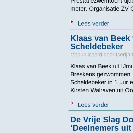
Prestatiezwemtocht tij
meter. Organisatie ZV
over Prestati
Lees verder
Klaas van Beek
Scheldebeker
Gepubliceerd door
Gertjan
Klaas van Beek uit IJmu
Breskens gezwommen. H
Scheldebeker in 1 uur e
Kirsten Walraven uit Oo
over Klaas va
Lees verder
De Vrije Slag D
‘Deelnemers uit 