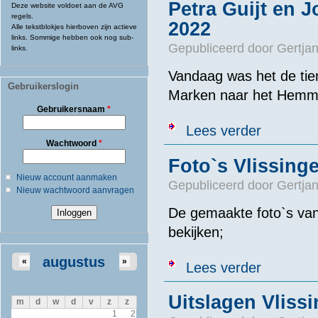
Petra Guijt en
Deze website voldoet aan de AVG
regels.
2022
Alle tekstblokjes hierboven zijn actieve
links. Sommige hebben ook nog sub-
Gepubliceerd door
Gertjan
links.
Vandaag was het de ti
Gebruikerslogin
Marken naar het Hemm
Gebruikersnaam
*
over Petra Gu
Lees verder
Wachtwoord
*
Foto`s Vlissing
Nieuw account aanmaken
Gepubliceerd door
Gertjan
Nieuw wachtwoord aanvragen
De gemaakte foto`s van
bekijken;
augustus
«
»
over Foto`s V
Lees verder
Uitslagen Vliss
m
d
w
d
v
z
z
1
2