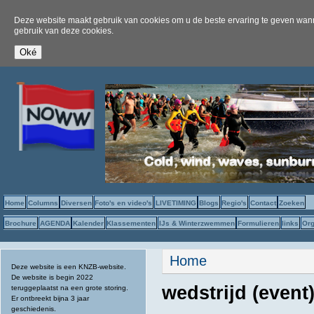
Deze website maakt gebruik van cookies om u de beste ervaring te geven wanne
gebruik van deze cookies.
Home
Columns
Diversen
Foto's en video's
LIVETIMING
Blogs
Regio's
Contact
Zoeken
Brochure
AGENDA
Kalender
Klassementen
IJs & Winterzwemmen
Formulieren
links
Org
U bent hier
Home
Deze website is een KNZB-website.
De website is begin 2022
wedstrijd (event
teruggeplaatst na een grote storing.
Er ontbreekt bijna 3 jaar
geschiedenis.