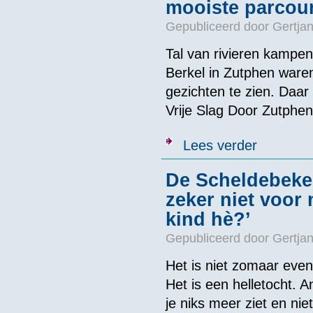
mooiste parcour
Gepubliceerd door
Gertjan
Tal van rivieren kampe
Berkel in Zutphen waren
gezichten te zien. Daar 
Vrije Slag Door Zutph
over De Vrije 
Lees verder
parcours’
De Scheldebeker
zeker niet voor 
kind hè?’
Gepubliceerd door
Gertjan
Het is niet zomaar eve
Het is een helletocht. A
je niks meer ziet en ni