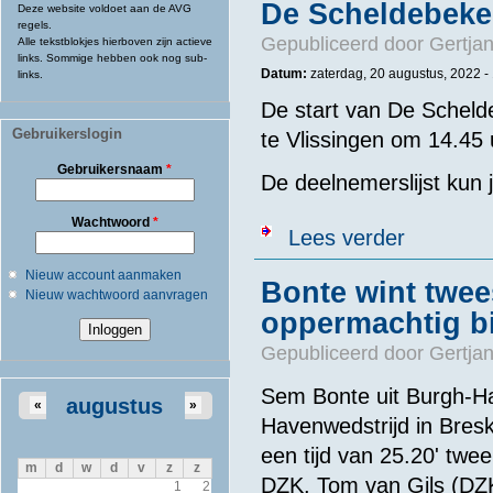
De Scheldebeke
Deze website voldoet aan de AVG
regels.
Gepubliceerd door
Gertjan
Alle tekstblokjes hierboven zijn actieve
links. Sommige hebben ook nog sub-
Datum:
zaterdag, 20 augustus, 2022 -
links.
De start van De Scheld
Gebruikerslogin
te Vlissingen om 14.45 
Gebruikersnaam
*
De deelnemerslijst kun 
Wachtwoord
*
over De Schel
Lees verder
Nieuw account aanmaken
Bonte wint twee
Nieuw wachtwoord aanvragen
oppermachtig b
Gepubliceerd door
Gertjan
Sem Bonte uit Burgh-Ha
augustus
«
»
Havenwedstrijd in Bres
een tijd van 25.20' twe
m
d
w
d
v
z
z
DZK. Tom van Gils (DZK
1
2