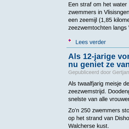
Een straf om het water 
zwemmers in Vlisisnge
een zeemijl (1,85 kilom
zeezwemtochten langs 
over 'Zwemmen
Lees verder
Als 12-jarige 
nu geniet ze va
Gepubliceerd door
Gertjan
Als twaalfjarig meisje
zeezwemstrijd. Doodeng
snelste van alle vrouwe
Zo'n 250 zwemmers sto
op het strand van Dish
Walcherse kust.