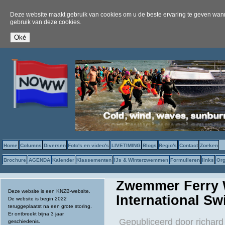
Deze website maakt gebruik van cookies om u de beste ervaring te geven wanne
gebruik van deze cookies.
Home
Columns
Diversen
Foto's en video's
LIVETIMING
Blogs
Regio's
Contact
Zoeken
Brochure
AGENDA
Kalender
Klassementen
IJs & Winterzwemmen
Formulieren
links
Org
Zwemmer Ferry 
Deze website is een KNZB-website.
International S
De website is begin 2022
teruggeplaatst na een grote storing.
Er ontbreekt bijna 3 jaar
Gepubliceerd door
richard
geschiedenis.