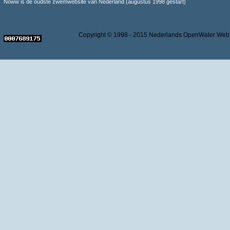
Noww is de oudste zwemwebsite van Nederland (augustus 1998 gestart)
Copyright © 1998 - 2015 Nederlands OpenWater