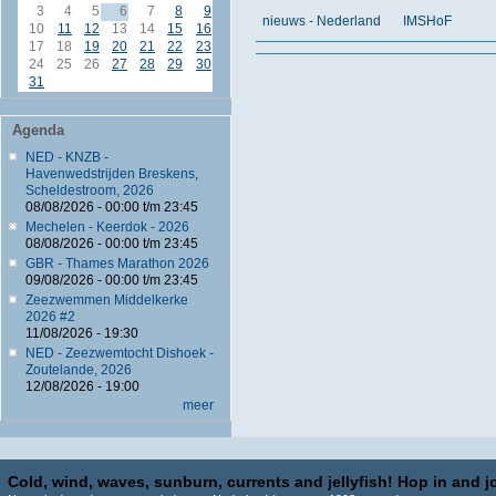
3
4
5
6
7
8
9
nieuws - Nederland
IMSHoF
10
11
12
13
14
15
16
17
18
19
20
21
22
23
24
25
26
27
28
29
30
31
Agenda
NED - KNZB -
Havenwedstrijden Breskens,
Scheldestroom, 2026
08/08/2026 -
00:00
t/m
23:45
Mechelen - Keerdok - 2026
08/08/2026 -
00:00
t/m
23:45
GBR - Thames Marathon 2026
09/08/2026 -
00:00
t/m
23:45
Zeezwemmen Middelkerke
2026 #2
11/08/2026 - 19:30
NED - Zeezwemtocht Dishoek -
Zoutelande, 2026
12/08/2026 - 19:00
meer
Cold, wind, waves, sunburn, currents and jellyfish! Hop in and jo