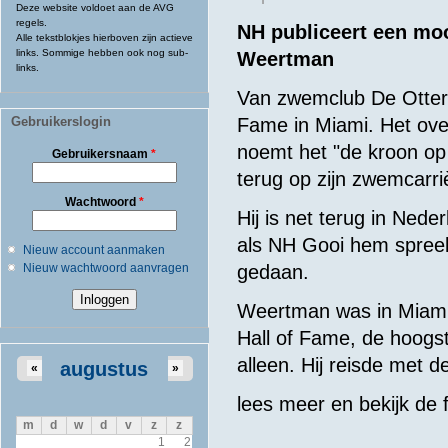
Deze website voldoet aan de AVG
regels.
NH publiceert een moo
Alle tekstblokjes hierboven zijn actieve
links. Sommige hebben ook nog sub-
Weertman
links.
Van zwemclub De Otters
Gebruikerslogin
Fame in Miami. Het ov
noemt het "de kroon op 
Gebruikersnaam
*
terug op zijn zwemcarri
Wachtwoord
*
Hij is net terug in Nede
als NH Gooi hem spreek
Nieuw account aanmaken
Nieuw wachtwoord aanvragen
gedaan.
Weertman was in Miami 
Hall of Fame, de hoogst
alleen. Hij reisde met
augustus
«
»
lees meer en bekijk de 
m
d
w
d
v
z
z
1
2