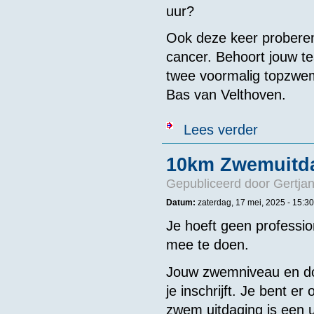
uur?
Ook deze keer proberen 
cancer. Behoort jouw te
twee voormalig topzwe
Bas van Velthoven.
over Nacht va
Lees verder
10km Zwemuitd
Gepubliceerd door
Gertjan
Datum:
zaterdag, 17 mei, 2025 - 15:30
Je hoeft geen professi
mee te doen.
Jouw zwemniveau en do
je inschrijft. Je bent e
zwem uitdaging is een 