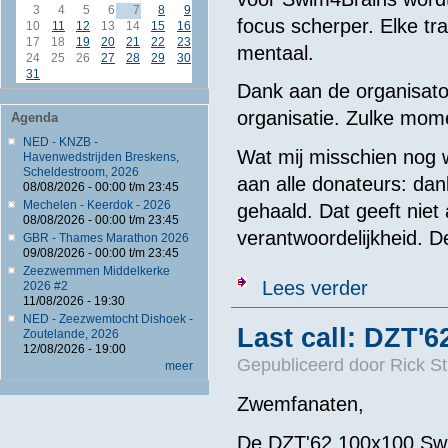
3
4
5
6
7
8
9
focus scherper. Elke tra
10
11
12
13
14
15
16
17
18
19
20
21
22
23
mentaal.
24
25
26
27
28
29
30
31
Dank aan de organisato
organisatie. Zulke mome
Agenda
NED - KNZB -
Wat mij misschien nog we
Havenwedstrijden Breskens,
Scheldestroom, 2026
aan alle donateurs: dank
08/08/2026 -
00:00
t/m
23:45
Mechelen - Keerdok - 2026
gehaald. Dat geeft niet
08/08/2026 -
00:00
t/m
23:45
verantwoordelijkheid. D
GBR - Thames Marathon 2026
09/08/2026 -
00:00
t/m
23:45
Zeezwemmen Middelkerke
over Clemens 
Lees verder
2026 #2
11/08/2026 - 19:30
NED - Zeezwemtocht Dishoek -
Last call: DZT'
Zoutelande, 2026
12/08/2026 - 19:00
Gepubliceerd door
Rick St
meer
Zwemfanaten,
De DZT'62 100x100 Swim