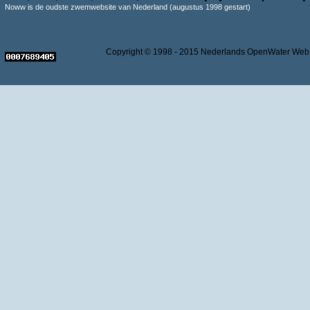
Noww is de oudste zwemwebsite van Nederland (augustus 1998 gestart)
Copyright © 1998 - 2015 Nederlands OpenWater