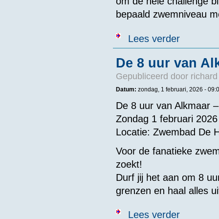
om de hele challenge bin
bepaald zwemniveau mo
over 100x100 
Lees verder
De 8 uur van Al
Gepubliceerd door
richard
Datum:
zondag, 1 februari, 2026 -
09:
De 8 uur van Alkmaar –
Zondag 1 februari 2026
Locatie: Zwembad De H
Voor de fanatieke zwem
zoekt!
Durf jij het aan om 8 u
grenzen en haal alles uit
over De 8 uur
Lees verder