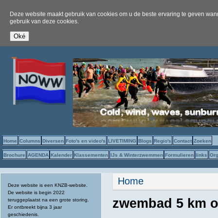
Deze website maakt gebruik van cookies om u de beste ervaring te geven wanne
gebruik van deze cookies.
Home
Columns
Diversen
Foto's en video's
LIVETIMING
Blogs
Regio's
Contact
Zoeken
Brochure
AGENDA
Kalender
Klassementen
IJs & Winterzwemmen
Formulieren
links
Org
U bent hier
Home
Deze website is een KNZB-website.
De website is begin 2022
zwembad 5 km of
teruggeplaatst na een grote storing.
Er ontbreekt bijna 3 jaar
geschiedenis.