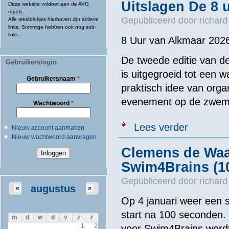
Uitslagen De 8 
Deze website voldoet aan de AVG
regels.
Gepubliceerd door
richard
Alle tekstblokjes hierboven zijn actieve
links. Sommige hebben ook nog sub-
links.
8 Uur van Alkmaar 2026
De tweede editie van d
Gebruikerslogin
is uitgegroeid tot een 
Gebruikersnaam
*
praktisch idee van orga
evenement op de zwem
Wachtwoord
*
over Uitslage
Lees verder
Nieuw account aanmaken
Nieuw wachtwoord aanvragen
Clemens de Waal
Swim4Brains (10
Gepubliceerd door
richard
augustus
«
»
Op 4 januari weer een s
start na 100 seconden.
m
d
w
d
v
z
z
1
2
voor Swim4Brains wordt 