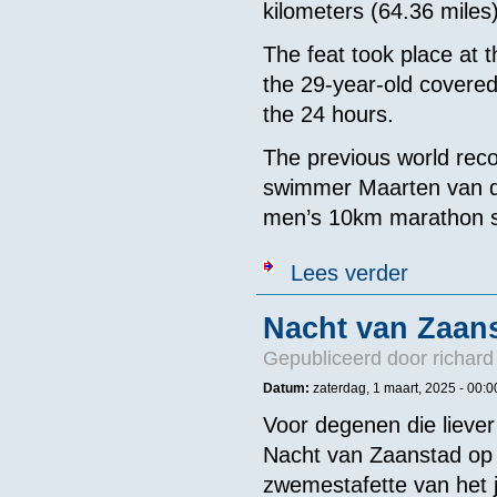
kilometers (64.36 miles
The feat took place at 
the 29-year-old covered
the 24 hours.
The previous world rec
swimmer Maarten van de
men’s 10km marathon 
over Achtertst
Lees verder
Hour Swim
Nacht van Zaan
Gepubliceerd door
richard
Datum:
zaterdag, 1 maart, 2025 -
00:0
Voor degenen die liever
Nacht van Zaanstad op 
zwemestafette van het 