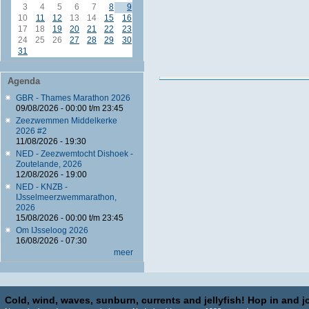
3
4
5
6
7
8
9
10
11
12
13
14
15
16
17
18
19
20
21
22
23
24
25
26
27
28
29
30
31
Agenda
GBR - Thames Marathon 2026
09/08/2026 -
00:00
t/m
23:45
Zeezwemmen Middelkerke
2026 #2
11/08/2026 - 19:30
NED - Zeezwemtocht Dishoek -
Zoutelande, 2026
12/08/2026 - 19:00
NED - KNZB -
IJsselmeerzwemmarathon,
2026
15/08/2026 -
00:00
t/m
23:45
Om IJsseloog 2026
16/08/2026 - 07:30
meer
Cold, wind, waves, sunburn, currents and jellyfish! Hop in and jo