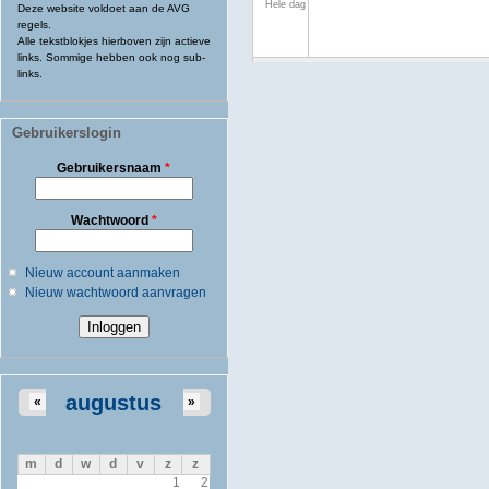
Hele dag
Deze website voldoet aan de AVG
regels.
Alle tekstblokjes hierboven zijn actieve
links. Sommige hebben ook nog sub-
links.
Gebruikerslogin
Gebruikersnaam
*
Wachtwoord
*
Nieuw account aanmaken
Nieuw wachtwoord aanvragen
augustus
«
»
m
d
w
d
v
z
z
1
2