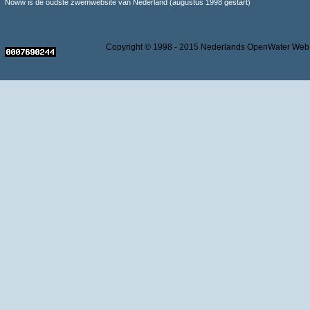
Noww is de oudste zwemwebsite van Nederland (augustus 1998 gestart)
Copyright © 1998 - 2015 Nederlands OpenWater