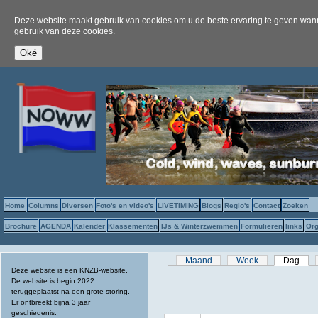
Deze website maakt gebruik van cookies om u de beste ervaring te geven wanne
gebruik van deze cookies.
Home
Columns
Diversen
Foto's en video's
LIVETIMING
Blogs
Regio's
Contact
Zoeken
Brochure
AGENDA
Kalender
Klassementen
IJs & Winterzwemmen
Formulieren
links
Org
Primaire tabs
Maand
Week
Dag
(act
Deze website is een KNZB-website.
De website is begin 2022
teruggeplaatst na een grote storing.
Er ontbreekt bijna 3 jaar
geschiedenis.