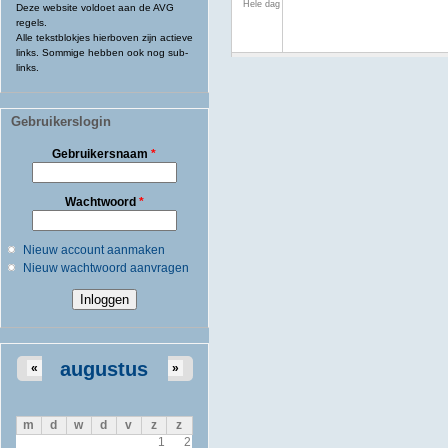
Hele dag
Deze website voldoet aan de AVG
regels.
Alle tekstblokjes hierboven zijn actieve
links. Sommige hebben ook nog sub-
links.
Gebruikerslogin
Gebruikersnaam
*
Wachtwoord
*
Nieuw account aanmaken
Nieuw wachtwoord aanvragen
augustus
«
»
m
d
w
d
v
z
z
1
2