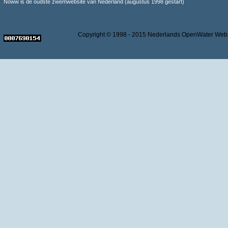
Noww is de oudste zwemwebsite van Nederland (augustus 1998 gestart)
Copyright © 1998 - 2015 Nederlands OpenWater