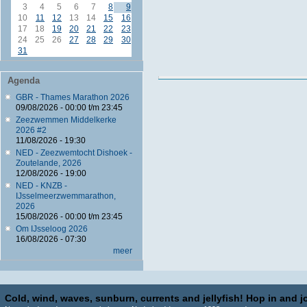
3
4
5
6
7
8
9
10
11
12
13
14
15
16
17
18
19
20
21
22
23
24
25
26
27
28
29
30
31
Agenda
GBR - Thames Marathon 2026
09/08/2026 -
00:00
t/m
23:45
Zeezwemmen Middelkerke
2026 #2
11/08/2026 - 19:30
NED - Zeezwemtocht Dishoek -
Zoutelande, 2026
12/08/2026 - 19:00
NED - KNZB -
IJsselmeerzwemmarathon,
2026
15/08/2026 -
00:00
t/m
23:45
Om IJsseloog 2026
16/08/2026 - 07:30
meer
Cold, wind, waves, sunburn, currents and jellyfish! Hop in and jo