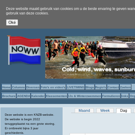
Deze website maakt gebruik van cookies om u de beste ervaring te geven wanne
gebruik van deze cookies.
Home
Columns
Diversen
Foto's en video's
LIVETIMING
Blogs
Regio's
Contact
Zoeken
Brochure
AGENDA
Kalender
Klassementen
IJs & Winterzwemmen
Formulieren
links
Org
Primaire tabs
Maand
Week
Dag
(act
Deze website is een KNZB-website.
De website is begin 2022
teruggeplaatst na een grote storing.
Er ontbreekt bijna 3 jaar
geschiedenis.