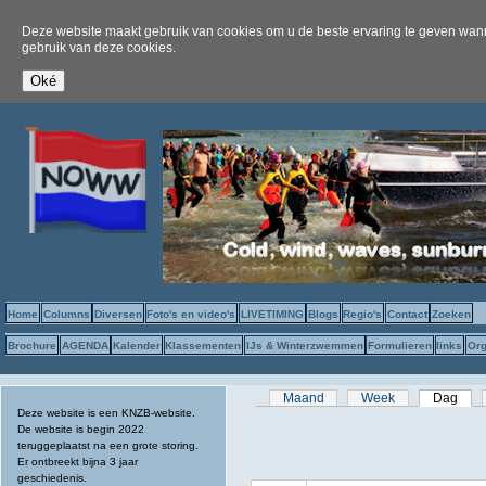
Deze website maakt gebruik van cookies om u de beste ervaring te geven wanne
gebruik van deze cookies.
Home
Columns
Diversen
Foto's en video's
LIVETIMING
Blogs
Regio's
Contact
Zoeken
Brochure
AGENDA
Kalender
Klassementen
IJs & Winterzwemmen
Formulieren
links
Org
Primaire tabs
Maand
Week
Dag
(act
Deze website is een KNZB-website.
De website is begin 2022
teruggeplaatst na een grote storing.
Er ontbreekt bijna 3 jaar
geschiedenis.