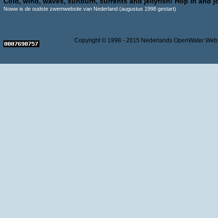
Cold, wind, waves, sunburn, currents and jellyfish! Hop in and jo
Noww is de oudste zwemwebsite van Nederland (augustus 1998 gestart)
Copyright © 1998 - 2015 Nederlands OpenWater