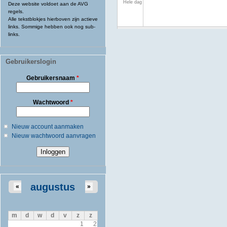
Hele dag
Deze website voldoet aan de AVG
regels.
Alle tekstblokjes hierboven zijn actieve
links. Sommige hebben ook nog sub-
links.
Gebruikerslogin
Gebruikersnaam
*
Wachtwoord
*
Nieuw account aanmaken
Nieuw wachtwoord aanvragen
augustus
«
»
m
d
w
d
v
z
z
1
2