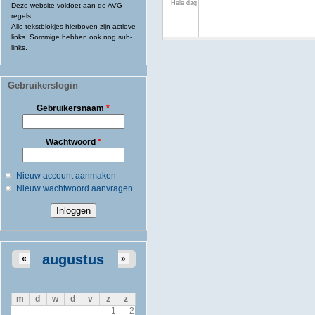
Hele dag
Deze website voldoet aan de AVG
regels.
Alle tekstblokjes hierboven zijn actieve
links. Sommige hebben ook nog sub-
links.
Gebruikerslogin
Gebruikersnaam
*
Wachtwoord
*
Nieuw account aanmaken
Nieuw wachtwoord aanvragen
augustus
«
»
m
d
w
d
v
z
z
1
2