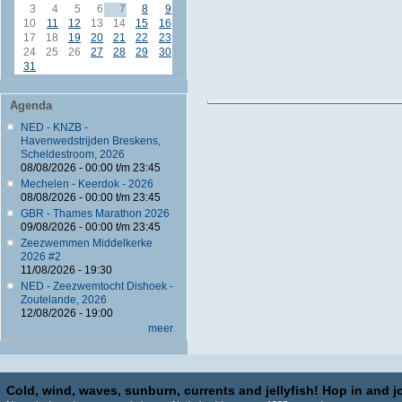
3
4
5
6
7
8
9
10
11
12
13
14
15
16
17
18
19
20
21
22
23
24
25
26
27
28
29
30
31
Agenda
NED - KNZB -
Havenwedstrijden Breskens,
Scheldestroom, 2026
08/08/2026 -
00:00
t/m
23:45
Mechelen - Keerdok - 2026
08/08/2026 -
00:00
t/m
23:45
GBR - Thames Marathon 2026
09/08/2026 -
00:00
t/m
23:45
Zeezwemmen Middelkerke
2026 #2
11/08/2026 - 19:30
NED - Zeezwemtocht Dishoek -
Zoutelande, 2026
12/08/2026 - 19:00
meer
Cold, wind, waves, sunburn, currents and jellyfish! Hop in and jo