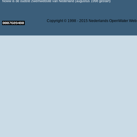
Noww is de oudste zwemwebsite van Nederland (augustus 1998 gestart)
Copyright © 1998 - 2015 Nederlands OpenWater