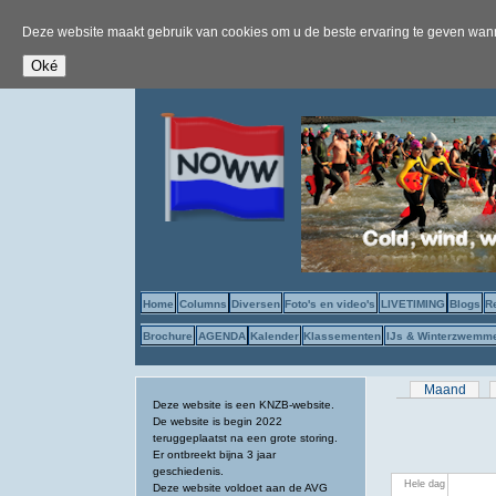
Deze website maakt gebruik van cookies om u de beste ervaring te geven wanne
Home
Columns
Diversen
Foto's en video's
LIVETIMING
Blogs
R
Brochure
AGENDA
Kalender
Klassementen
IJs & Winterzwemm
Primaire tab
Maand
Deze website is een KNZB-website.
De website is begin 2022
teruggeplaatst na een grote storing.
Er ontbreekt bijna 3 jaar
geschiedenis.
Hele dag
Deze website voldoet aan de AVG