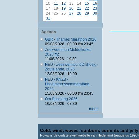
10
11
12
13
14
15
16
17
18
19
20
21
22
23
24
25
26
27
28
29
30
31
Agenda
GBR - Thames Marathon 2026
09/08/2026 -
00:00
t/m
23:45
Zeezwemmen Middelkerke
2026 #2
11/08/2026 - 19:30
NED - Zeezwemtocht Dishoek -
Zoutelande, 2026
12/08/2026 - 19:00
NED - KNZB -
IJsselmeerzwemmarathon,
2026
15/08/2026 -
00:00
t/m
23:45
Om IJsseloog 2026
16/08/2026 - 07:30
meer
Cold, wind, waves, sunburn, currents and jellyf
Noww is de oudste zwemwebsite van Nederland (augustus 1998 g