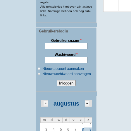
regels.
Alle tekstblokjes hierboven zijn actieve
links. Sommige hebben ook nog sub-
links.
Gebruikerslogin
Gebruikersnaam
*
Wachtwoord
*
Nieuw account aanmaken
Nieuw wachtwoord aanvragen
augustus
«
»
m
d
w
d
v
z
z
1
2
3
4
5
6
7
8
9