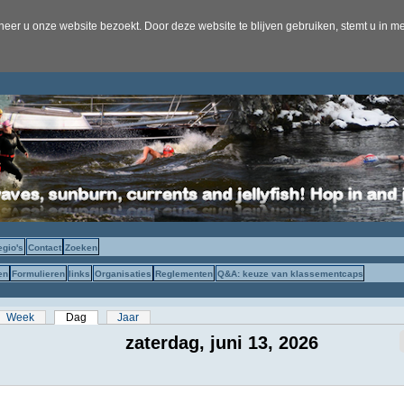
er u onze website bezoekt. Door deze website te blijven gebruiken, stemt u in me
egio's
Contact
Zoeken
en
Formulieren
links
Organisaties
Reglementen
Q&A: keuze van klassementcaps
s
Week
Dag
(actieve tabblad)
Jaar
zaterdag, juni 13, 2026