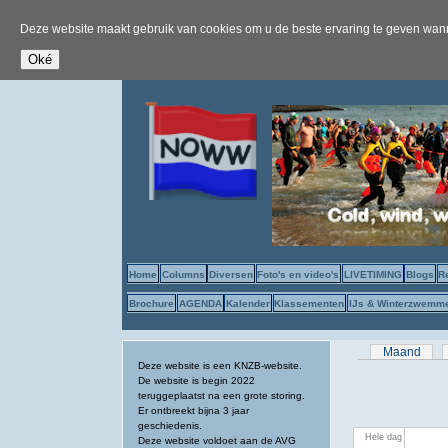
Deze website maakt gebruik van cookies om u de beste ervaring te geven wanne
Home
Columns
Diversen
Foto's en video's
LIVETIMING
Blogs
R
Brochure
AGENDA
Kalender
Klassementen
IJs & Winterzwemm
Primaire tab
Maand
Deze website is een KNZB-website.
De website is begin 2022
teruggeplaatst na een grote storing.
Er ontbreekt bijna 3 jaar
geschiedenis.
Hele dag
Deze website voldoet aan de AVG