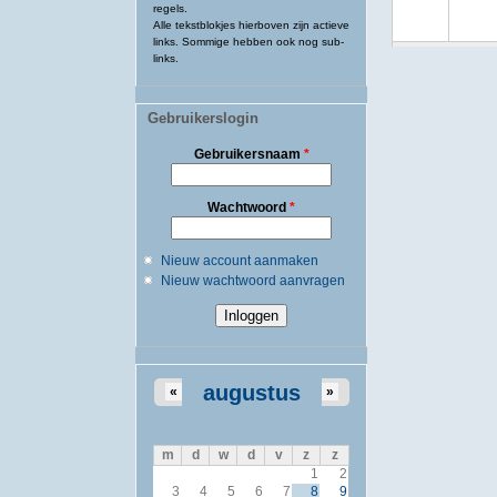
regels.
Alle tekstblokjes hierboven zijn actieve
links. Sommige hebben ook nog sub-
links.
Gebruikerslogin
Gebruikersnaam
*
Wachtwoord
*
Nieuw account aanmaken
Nieuw wachtwoord aanvragen
augustus
«
»
m
d
w
d
v
z
z
1
2
3
4
5
6
7
8
9