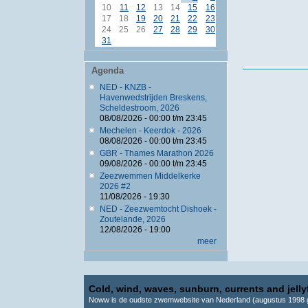
10
11
12
13
14
15
16
17
18
19
20
21
22
23
24
25
26
27
28
29
30
31
Agenda
NED - KNZB -
Havenwedstrijden Breskens,
Scheldestroom, 2026
08/08/2026 -
00:00
t/m
23:45
Mechelen - Keerdok - 2026
08/08/2026 -
00:00
t/m
23:45
GBR - Thames Marathon 2026
09/08/2026 -
00:00
t/m
23:45
Zeezwemmen Middelkerke
2026 #2
11/08/2026 - 19:30
NED - Zeezwemtocht Dishoek -
Zoutelande, 2026
12/08/2026 - 19:00
meer
Cold, wind, waves, sunburn, currents and jellyf
Noww is de oudste zwemwebsite van Nederland (augustus 1998 g