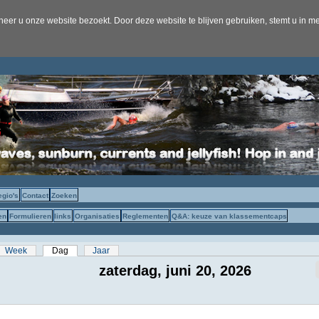
er u onze website bezoekt. Door deze website te blijven gebruiken, stemt u in me
egio's
Contact
Zoeken
en
Formulieren
links
Organisaties
Reglementen
Q&A: keuze van klassementcaps
s
Week
Dag
(actieve tabblad)
Jaar
zaterdag, juni 20, 2026