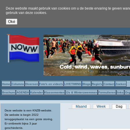
Deze website maakt gebruik van cookies om u de beste ervaring te geven wanne
gebruik van deze cookies.
Home
Columns
Diversen
Foto's en video's
LIVETIMING
Blogs
Regio's
Contact
Zoeken
Brochure
AGENDA
Kalender
Klassementen
IJs & Winterzwemmen
Formulieren
links
Org
Primaire tabs
Maand
Week
Dag
(act
Deze website is een KNZB-website.
De website is begin 2022
teruggeplaatst na een grote storing.
Er ontbreekt bijna 3 jaar
geschiedenis.