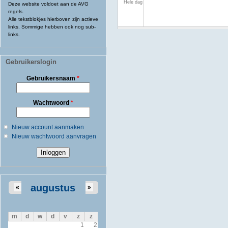
Hele dag
Deze website voldoet aan de AVG
regels.
Alle tekstblokjes hierboven zijn actieve
links. Sommige hebben ook nog sub-
links.
Gebruikerslogin
Gebruikersnaam
*
Wachtwoord
*
Nieuw account aanmaken
Nieuw wachtwoord aanvragen
augustus
«
»
m
d
w
d
v
z
z
1
2