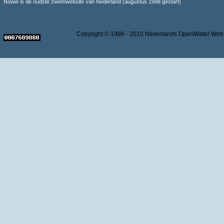
Noww is de oudste zwemwebsite van Nederland (augustus 1998 gestart)
Copyright © 1998 - 2015 Nederlands OpenWater