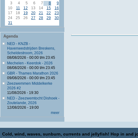
3
4
5
6
7
8
9
10
11
12
13
14
15
16
17
18
19
20
21
22
23
24
25
26
27
28
29
30
31
Agenda
NED - KNZB -
Havenwedstrijden Breskens,
Scheldestroom, 2026
08/08/2026 -
00:00
t/m
23:45
Mechelen - Keerdok - 2026
08/08/2026 -
00:00
t/m
23:45
GBR - Thames Marathon 2026
09/08/2026 -
00:00
t/m
23:45
Zeezwemmen Middelkerke
2026 #2
11/08/2026 - 19:30
NED - Zeezwemtocht Dishoek -
Zoutelande, 2026
12/08/2026 - 19:00
meer
Cold, wind, waves, sunburn, currents and jellyfish! Hop in and jo