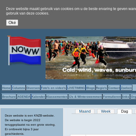
Deze website maakt gebruik van cookies om u de beste ervaring te geven wanne
gebruik van deze cookies.
Home
Columns
Diversen
Foto's en video's
LIVETIMING
Blogs
Regio's
Contact
Zoeken
Brochure
AGENDA
Kalender
Klassementen
IJs & Winterzwemmen
Formulieren
links
Org
Primaire tabs
Maand
Week
Dag
(act
Deze website is een KNZB-website.
De website is begin 2022
teruggeplaatst na een grote storing.
Er ontbreekt bijna 3 jaar
geschiedenis.