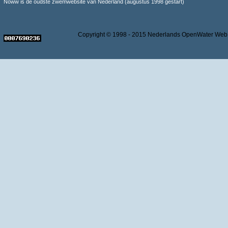
Noww is de oudste zwemwebsite van Nederland (augustus 1998 gestart)
Copyright © 1998 - 2015 Nederlands OpenWater