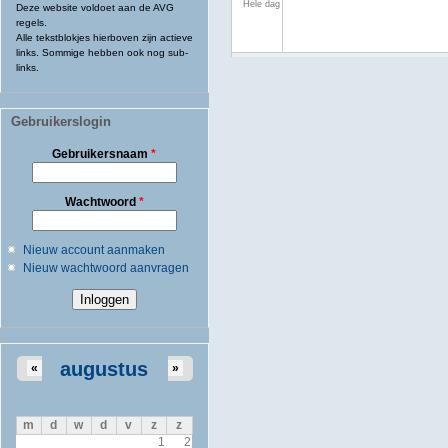
Hele dag
Deze website voldoet aan de AVG
regels.
Alle tekstblokjes hierboven zijn actieve
links. Sommige hebben ook nog sub-
links.
Gebruikerslogin
Gebruikersnaam
*
Wachtwoord
*
Nieuw account aanmaken
Nieuw wachtwoord aanvragen
augustus
«
»
m
d
w
d
v
z
z
1
2