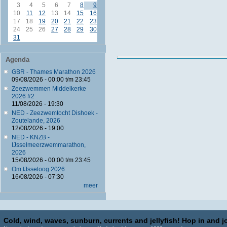
3
4
5
6
7
8
9
10
11
12
13
14
15
16
17
18
19
20
21
22
23
24
25
26
27
28
29
30
31
Agenda
GBR - Thames Marathon 2026
09/08/2026 -
00:00
t/m
23:45
Zeezwemmen Middelkerke
2026 #2
11/08/2026 - 19:30
NED - Zeezwemtocht Dishoek -
Zoutelande, 2026
12/08/2026 - 19:00
NED - KNZB -
IJsselmeerzwemmarathon,
2026
15/08/2026 -
00:00
t/m
23:45
Om IJsseloog 2026
16/08/2026 - 07:30
meer
Cold, wind, waves, sunburn, currents and jellyfish! Hop in and jo