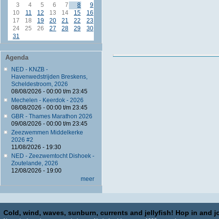
3
4
5
6
7
8
9
10
11
12
13
14
15
16
17
18
19
20
21
22
23
24
25
26
27
28
29
30
31
Agenda
NED - KNZB -
Havenwedstrijden Breskens,
Scheldestroom, 2026
08/08/2026 -
00:00
t/m
23:45
Mechelen - Keerdok - 2026
08/08/2026 -
00:00
t/m
23:45
GBR - Thames Marathon 2026
09/08/2026 -
00:00
t/m
23:45
Zeezwemmen Middelkerke
2026 #2
11/08/2026 - 19:30
NED - Zeezwemtocht Dishoek -
Zoutelande, 2026
12/08/2026 - 19:00
meer
Cold, wind, waves, sunburn, currents and jellyfish! Hop in and jo