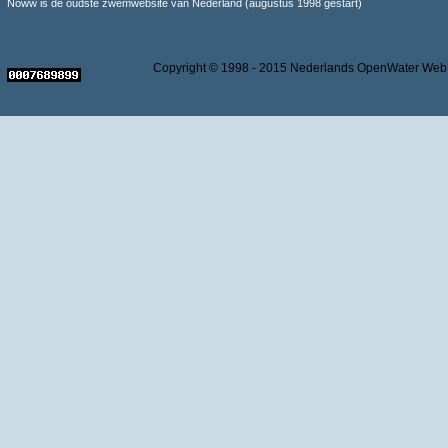
Noww is de oudste zwemwebsite van Nederland (augustus 1998 gestart)
Copyright © 1998 - 2015 Nederlands OpenWater