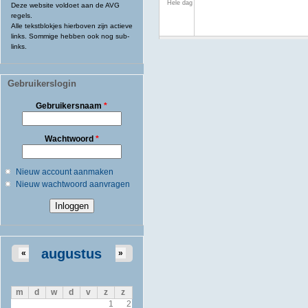
Hele dag
Deze website voldoet aan de AVG
regels.
Alle tekstblokjes hierboven zijn actieve
links. Sommige hebben ook nog sub-
links.
Gebruikerslogin
Gebruikersnaam
*
Wachtwoord
*
Nieuw account aanmaken
Nieuw wachtwoord aanvragen
augustus
«
»
m
d
w
d
v
z
z
1
2