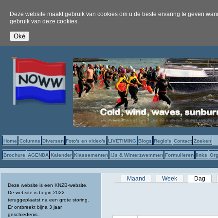
Deze website maakt gebruik van cookies om u de beste ervaring te geven wanne
gebruik van deze cookies.
Home
Columns
Diversen
Foto's en video's
LIVETIMING
Blogs
Regio's
Contact
Zoeken
Brochure
AGENDA
Kalender
Klassementen
IJs & Winterzwemmen
Formulieren
links
Org
Primaire tabs
Maand
Week
Dag
(act
Deze website is een KNZB-website.
De website is begin 2022
teruggeplaatst na een grote storing.
Er ontbreekt bijna 3 jaar
geschiedenis.