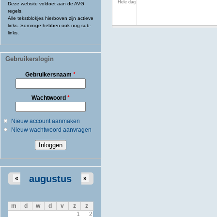
Hele dag
Deze website voldoet aan de AVG
regels.
Alle tekstblokjes hierboven zijn actieve
links. Sommige hebben ook nog sub-
links.
Gebruikerslogin
Gebruikersnaam
*
Wachtwoord
*
Nieuw account aanmaken
Nieuw wachtwoord aanvragen
augustus
«
»
m
d
w
d
v
z
z
1
2