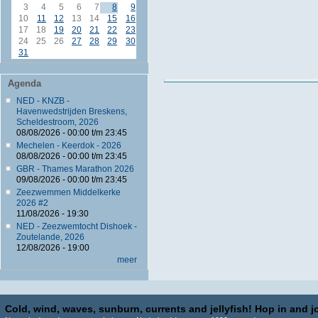
3
4
5
6
7
8
9
10
11
12
13
14
15
16
17
18
19
20
21
22
23
24
25
26
27
28
29
30
31
Agenda
NED - KNZB -
Havenwedstrijden Breskens,
Scheldestroom, 2026
08/08/2026 -
00:00
t/m
23:45
Mechelen - Keerdok - 2026
08/08/2026 -
00:00
t/m
23:45
GBR - Thames Marathon 2026
09/08/2026 -
00:00
t/m
23:45
Zeezwemmen Middelkerke
2026 #2
11/08/2026 - 19:30
NED - Zeezwemtocht Dishoek -
Zoutelande, 2026
12/08/2026 - 19:00
meer
Cold, wind, waves, sunburn, currents and jellyfish! Hop in and jo