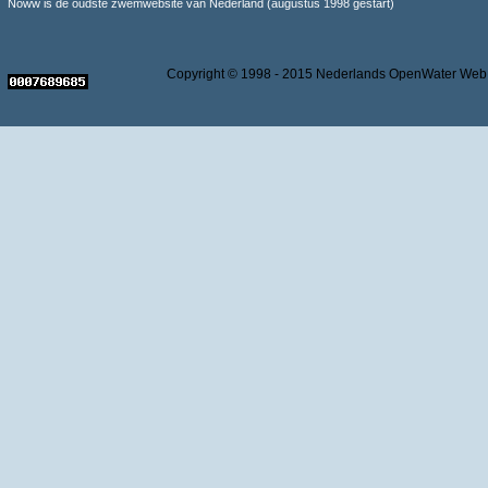
Noww is de oudste zwemwebsite van Nederland (augustus 1998 gestart)
Copyright © 1998 - 2015 Nederlands OpenWater