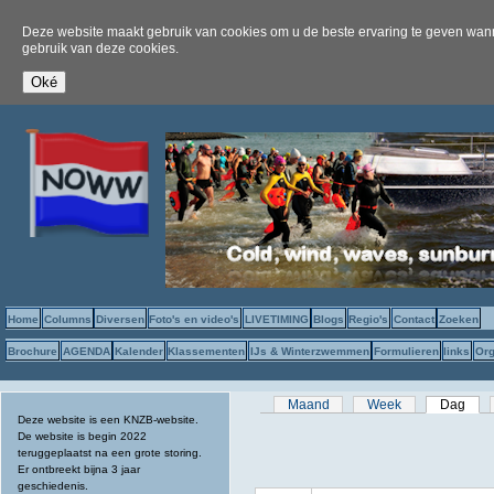
Deze website maakt gebruik van cookies om u de beste ervaring te geven wanne
gebruik van deze cookies.
Home
Columns
Diversen
Foto's en video's
LIVETIMING
Blogs
Regio's
Contact
Zoeken
Brochure
AGENDA
Kalender
Klassementen
IJs & Winterzwemmen
Formulieren
links
Org
Primaire tabs
Maand
Week
Dag
(act
Deze website is een KNZB-website.
De website is begin 2022
teruggeplaatst na een grote storing.
Er ontbreekt bijna 3 jaar
geschiedenis.