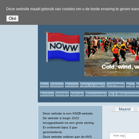
Deze website maakt gebruik van cookies om u de beste ervaring te geven wanne
Home
Columns
Diversen
Foto's en video's
LIVETIMING
Blogs
R
Brochure
AGENDA
Kalender
Klassementen
IJs & Winterzwemm
Primaire tab
Maand
Deze website is een KNZB-website.
De website is begin 2022
teruggeplaatst na een grote storing.
Er ontbreekt bijna 3 jaar
geschiedenis.
Hele dag
Deze website voldoet aan de AVG