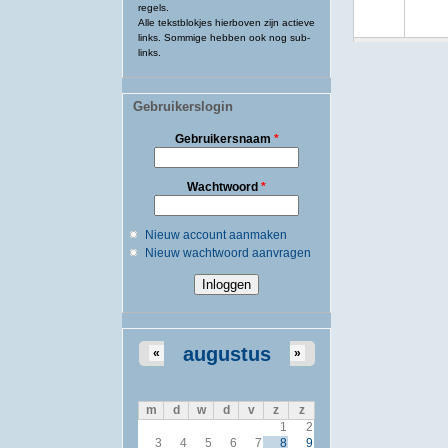
regels.
Alle tekstblokjes hierboven zijn actieve
links. Sommige hebben ook nog sub-
links.
Gebruikerslogin
Gebruikersnaam
*
Wachtwoord
*
Nieuw account aanmaken
Nieuw wachtwoord aanvragen
augustus
«
»
m
d
w
d
v
z
z
1
2
3
4
5
6
7
8
9