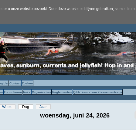
er u onze website bezoekt. Door deze website te blijven gebruiken, stemt u in me
egio's
Contact
Zoeken
en
Formulieren
links
Organisaties
Reglementen
Q&A: keuze van klassementcaps
s
Week
Dag
(actieve tabblad)
Jaar
woensdag, juni 24, 2026