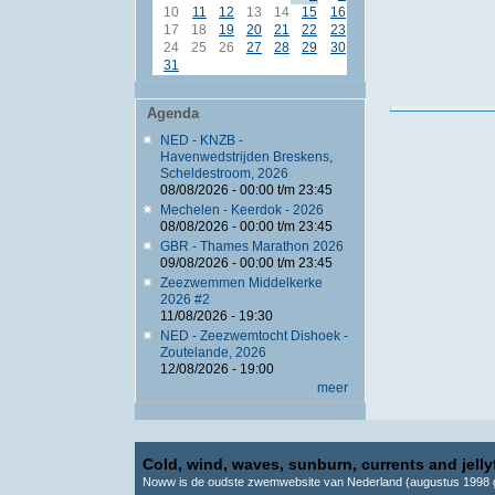
10
11
12
13
14
15
16
17
18
19
20
21
22
23
24
25
26
27
28
29
30
31
Agenda
NED - KNZB -
Havenwedstrijden Breskens,
Scheldestroom, 2026
08/08/2026 -
00:00
t/m
23:45
Mechelen - Keerdok - 2026
08/08/2026 -
00:00
t/m
23:45
GBR - Thames Marathon 2026
09/08/2026 -
00:00
t/m
23:45
Zeezwemmen Middelkerke
2026 #2
11/08/2026 - 19:30
NED - Zeezwemtocht Dishoek -
Zoutelande, 2026
12/08/2026 - 19:00
meer
Cold, wind, waves, sunburn, currents and jellyf
Noww is de oudste zwemwebsite van Nederland (augustus 1998 g