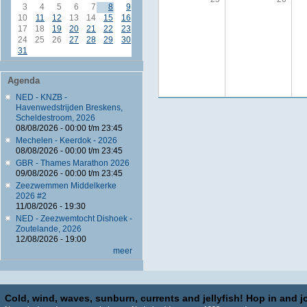
3
4
5
6
7
8
9
10
11
12
13
14
15
16
17
18
19
20
21
22
23
24
25
26
27
28
29
30
31
Agenda
NED - KNZB -
Havenwedstrijden Breskens,
Scheldestroom, 2026
08/08/2026 -
00:00
t/m
23:45
Mechelen - Keerdok - 2026
08/08/2026 -
00:00
t/m
23:45
GBR - Thames Marathon 2026
09/08/2026 -
00:00
t/m
23:45
Zeezwemmen Middelkerke
2026 #2
11/08/2026 - 19:30
NED - Zeezwemtocht Dishoek -
Zoutelande, 2026
12/08/2026 - 19:00
meer
Cold, wind, waves, sunburn, currents and jellyfish! Hop in and jo