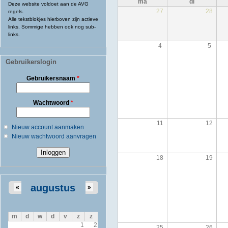
ma
di
Deze website voldoet aan de AVG
27
28
regels.
Alle tekstblokjes hierboven zijn actieve
links. Sommige hebben ook nog sub-
links.
4
5
Gebruikerslogin
Gebruikersnaam
*
Wachtwoord
*
11
12
Nieuw account aanmaken
Nieuw wachtwoord aanvragen
18
19
augustus
«
»
m
d
w
d
v
z
z
1
2
25
26