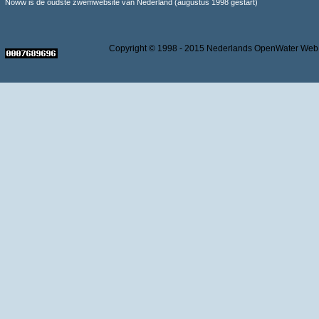
Noww is de oudste zwemwebsite van Nederland (augustus 1998 gestart)
Copyright © 1998 - 2015 Nederlands OpenWater