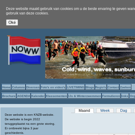
Deze website maakt gebruik van cookies om u de beste ervaring te geven wanne
gebruik van deze cookies.
Home
Columns
Diversen
Foto's en video's
LIVETIMING
Blogs
Regio's
Contact
Zoeken
Brochure
AGENDA
Kalender
Klassementen
IJs & Winterzwemmen
Formulieren
links
Org
Primaire tabs
Maand
(actieve tabblad)
Week
Dag
Deze website is een KNZB-website.
De website is begin 2022
teruggeplaatst na een grote storing.
Er ontbreekt bijna 3 jaar
geschiedenis.