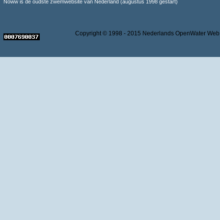
Noww is de oudste zwemwebsite van Nederland (augustus 1998 gestart)
Copyright © 1998 - 2015 Nederlands OpenWater