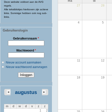
ma
di
Deze website voldoet aan de AVG
27
28
regels.
Alle tekstblokjes hierboven zijn actieve
links. Sommige hebben ook nog sub-
links.
4
5
Gebruikerslogin
Gebruikersnaam
*
Wachtwoord
*
11
12
Nieuw account aanmaken
Nieuw wachtwoord aanvragen
18
19
augustus
«
»
m
d
w
d
v
z
z
1
2
25
26