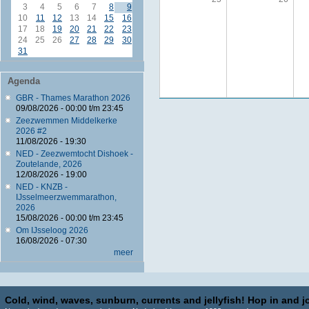
3
4
5
6
7
8
9
10
11
12
13
14
15
16
17
18
19
20
21
22
23
24
25
26
27
28
29
30
31
Agenda
GBR - Thames Marathon 2026
09/08/2026 -
00:00
t/m
23:45
Zeezwemmen Middelkerke
2026 #2
11/08/2026 - 19:30
NED - Zeezwemtocht Dishoek -
Zoutelande, 2026
12/08/2026 - 19:00
NED - KNZB -
IJsselmeerzwemmarathon,
2026
15/08/2026 -
00:00
t/m
23:45
Om IJsseloog 2026
16/08/2026 - 07:30
meer
Cold, wind, waves, sunburn, currents and jellyfish! Hop in and jo