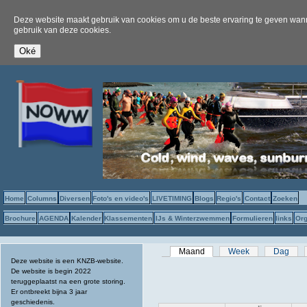
Deze website maakt gebruik van cookies om u de beste ervaring te geven wanne
gebruik van deze cookies.
Home
Columns
Diversen
Foto's en video's
LIVETIMING
Blogs
Regio's
Contact
Zoeken
Brochure
AGENDA
Kalender
Klassementen
IJs & Winterzwemmen
Formulieren
links
Org
Primaire tabs
Maand
(actieve tabblad)
Week
Dag
Deze website is een KNZB-website.
De website is begin 2022
teruggeplaatst na een grote storing.
Er ontbreekt bijna 3 jaar
geschiedenis.