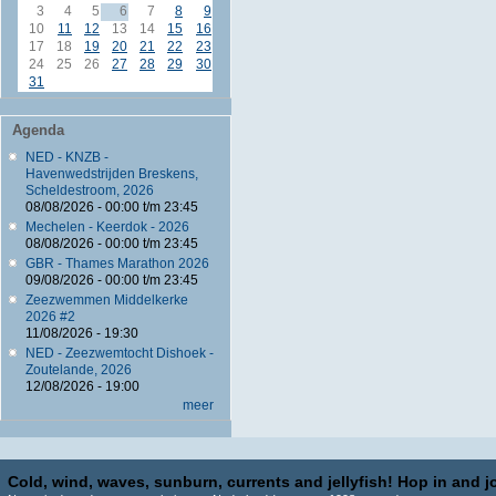
3
4
5
6
7
8
9
10
11
12
13
14
15
16
17
18
19
20
21
22
23
24
25
26
27
28
29
30
31
Agenda
NED - KNZB -
Havenwedstrijden Breskens,
Scheldestroom, 2026
08/08/2026 -
00:00
t/m
23:45
Mechelen - Keerdok - 2026
08/08/2026 -
00:00
t/m
23:45
GBR - Thames Marathon 2026
09/08/2026 -
00:00
t/m
23:45
Zeezwemmen Middelkerke
2026 #2
11/08/2026 - 19:30
NED - Zeezwemtocht Dishoek -
Zoutelande, 2026
12/08/2026 - 19:00
meer
Cold, wind, waves, sunburn, currents and jellyfish! Hop in and jo