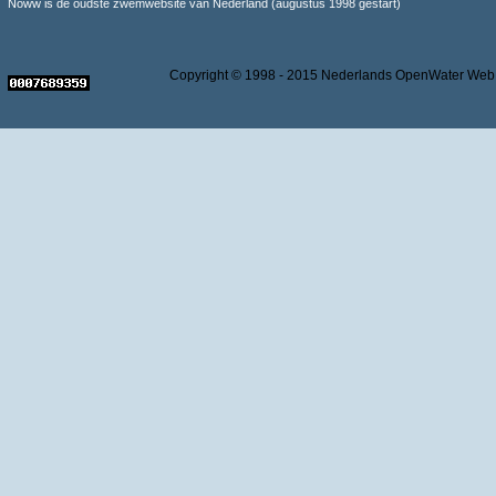
Noww is de oudste zwemwebsite van Nederland (augustus 1998 gestart)
Copyright © 1998 - 2015 Nederlands OpenWater