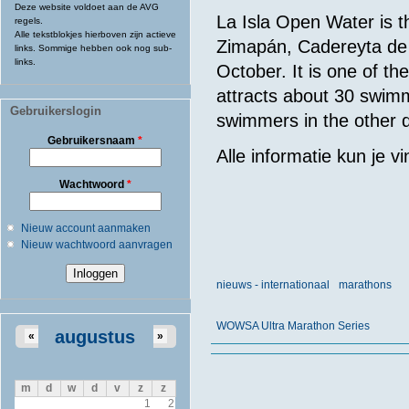
Deze website voldoet aan de AVG
La Isla Open Water is t
regels.
Alle tekstblokjes hierboven zijn actieve
Zimapán, Cadereyta de 
links. Sommige hebben ook nog sub-
links.
October. It is one of 
attracts about 30 swim
Gebruikerslogin
swimmers in the other d
Gebruikersnaam
*
Alle informatie kun je v
Wachtwoord
*
Nieuw account aanmaken
Nieuw wachtwoord aanvragen
nieuws - internationaal
marathons
WOWSA Ultra Marathon Series
augustus
«
»
m
d
w
d
v
z
z
1
2