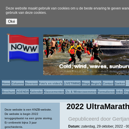
Deze website maakt gebruik van cookies om u de beste ervaring te geven wanne
gebruik van deze cookies.
Home
Columns
Diversen
Foto's en video's
LIVETIMING
Blogs
Regio's
Contact
Zoeken
Brochure
AGENDA
Kalender
Klassementen
IJs & Winterzwemmen
Formulieren
links
Org
2022 UltraMarat
Deze website is een KNZB-website.
De website is begin 2022
Gepubliceerd door
Gertjan
teruggeplaatst na een grote storing.
Er ontbreekt bijna 3 jaar
Datum:
zaterdag, 29 oktober, 2022 - 0
geschiedenis.