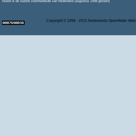
Noww is de oudste zwemwebsite van Nederland (augustus 1998 gestart)
Copyright © 1998 - 2015 Nederlands OpenWater