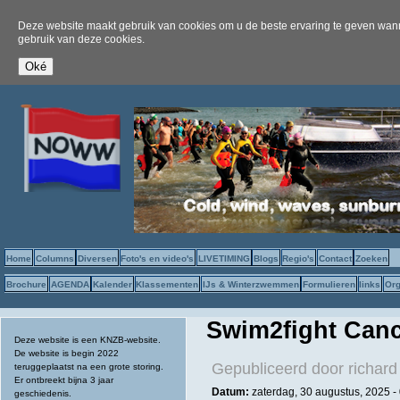
Deze website maakt gebruik van cookies om u de beste ervaring te geven wanne
gebruik van deze cookies.
Home
Columns
Diversen
Foto's en video's
LIVETIMING
Blogs
Regio's
Contact
Zoeken
Brochure
AGENDA
Kalender
Klassementen
IJs & Winterzwemmen
Formulieren
links
Org
Swim2fight Can
Deze website is een KNZB-website.
De website is begin 2022
Gepubliceerd door
richard
teruggeplaatst na een grote storing.
Er ontbreekt bijna 3 jaar
Datum:
zaterdag, 30 augustus, 2025 -
geschiedenis.