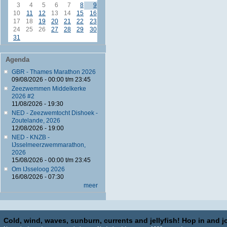
3
4
5
6
7
8
9
10
11
12
13
14
15
16
17
18
19
20
21
22
23
24
25
26
27
28
29
30
31
Agenda
GBR - Thames Marathon 2026
09/08/2026 -
00:00
t/m
23:45
Zeezwemmen Middelkerke
2026 #2
11/08/2026 - 19:30
NED - Zeezwemtocht Dishoek -
Zoutelande, 2026
12/08/2026 - 19:00
NED - KNZB -
IJsselmeerzwemmarathon,
2026
15/08/2026 -
00:00
t/m
23:45
Om IJsseloog 2026
16/08/2026 - 07:30
meer
Cold, wind, waves, sunburn, currents and jellyfish! Hop in and jo