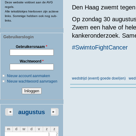
Deze website voldoet aan de AVG
Den Haag zwemt tegen k
regels.
Alle tekstblokjes hierboven zijn actieve
links. Sommige hebben ook nog sub-
Op zondag 30 augustus 
links.
Zwem een halve of hele
kankeronderzoek. Samen 
Gebruikerslogin
#SwimtoFightCancer
Gebruikersnaam
*
Wachtwoord
*
Nieuw account aanmaken
wedstrijd (event) goede doel(en)
wed
Nieuw wachtwoord aanvragen
augustus
«
»
m
d
w
d
v
z
z
1
2