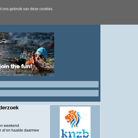
t ons gebruik van deze cookies.
derzoek
pen weekend
r af en haalde daarmee