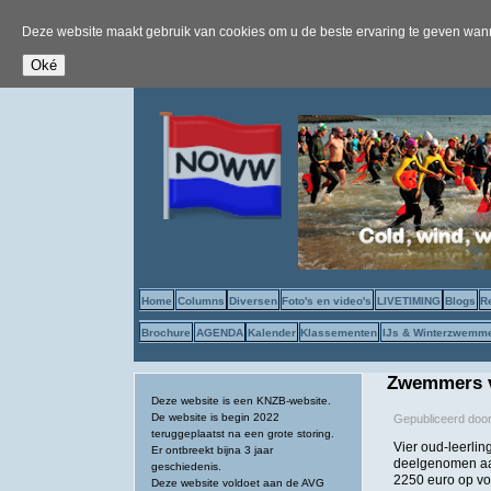
Deze website maakt gebruik van cookies om u de beste ervaring te geven wanne
Home
Columns
Diversen
Foto's en video's
LIVETIMING
Blogs
R
Brochure
AGENDA
Kalender
Klassementen
IJs & Winterzwemm
Zwemmers v
Deze website is een KNZB-website.
De website is begin 2022
Gepubliceerd doo
teruggeplaatst na een grote storing.
Vier oud-leerli
Er ontbreekt bijna 3 jaar
deelgenomen aan
geschiedenis.
2250 euro op v
Deze website voldoet aan de AVG