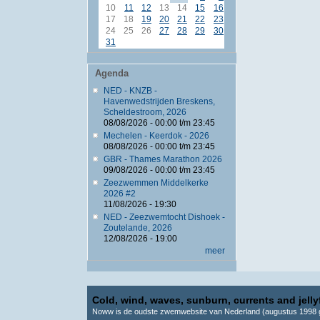
10
11
12
13
14
15
16
17
18
19
20
21
22
23
24
25
26
27
28
29
30
31
Agenda
NED - KNZB -
Havenwedstrijden Breskens,
Scheldestroom, 2026
08/08/2026 -
00:00
t/m
23:45
Mechelen - Keerdok - 2026
08/08/2026 -
00:00
t/m
23:45
GBR - Thames Marathon 2026
09/08/2026 -
00:00
t/m
23:45
Zeezwemmen Middelkerke
2026 #2
11/08/2026 - 19:30
NED - Zeezwemtocht Dishoek -
Zoutelande, 2026
12/08/2026 - 19:00
meer
Cold, wind, waves, sunburn, currents and jellyf
Noww is de oudste zwemwebsite van Nederland (augustus 1998 g