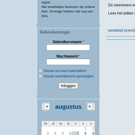
regels.
De zwemmers wa
Alle tekstblokjes hierboven zijn actieve
links. Sommige hebben ook nog sub-
Lees het artikel
links.
wedstrijd (event
Gebruikerslogin
Gebruikersnaam
*
Wachtwoord
*
Nieuw account aanmaken
Nieuw wachtwoord aanvragen
augustus
«
»
m
d
w
d
v
z
z
1
2
3
4
5
6
7
8
9