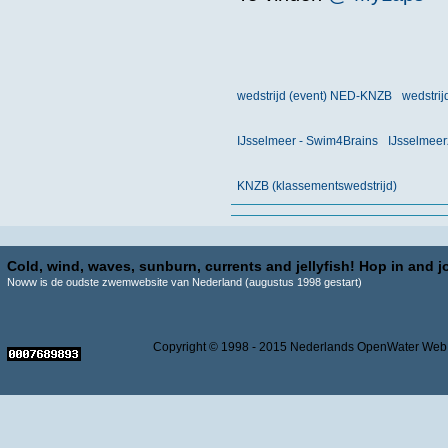
wedstrijd (event) NED-KNZB
wedstrij
IJsselmeer - Swim4Brains
IJsselmee
KNZB (klassementswedstrijd)
Cold, wind, waves, sunburn, currents and jellyfish! Hop in and jo
Noww is de oudste zwemwebsite van Nederland (augustus 1998 gestart)
Copyright © 1998 - 2015 Nederlands OpenWater