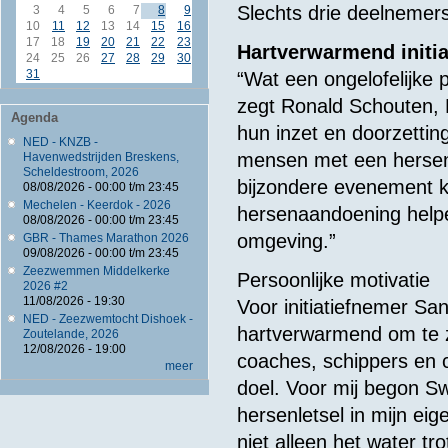
Slechts drie deelnemers
3
4
5
6
7
8
9
10
11
12
13
14
15
16
17
18
19
20
21
22
23
Hartverwarmend initia
24
25
26
27
28
29
30
31
“Wat een ongelofelijke 
zegt Ronald Schouten, 
Agenda
hun inzet en doorzetti
NED - KNZB -
mensen met een hersena
Havenwedstrijden Breskens,
Scheldestroom, 2026
bijzondere evenement
08/08/2026 -
00:00
t/m
23:45
Mechelen - Keerdok - 2026
hersenaandoening helpe
08/08/2026 -
00:00
t/m
23:45
omgeving.”
GBR - Thames Marathon 2026
09/08/2026 -
00:00
t/m
23:45
Zeezwemmen Middelkerke
Persoonlijke motivatie
2026 #2
11/08/2026 - 19:30
Voor initiatiefnemer Sa
NED - Zeezwemtocht Dishoek -
hartverwarmend om te z
Zoutelande, 2026
12/08/2026 - 19:00
coaches, schippers en 
meer
doel. Voor mij begon Sw
hersenletsel in mijn e
niet alleen het water t