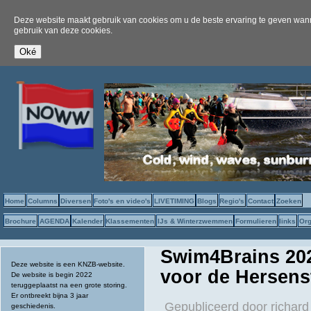
Deze website maakt gebruik van cookies om u de beste ervaring te geven wanne
gebruik van deze cookies.
Home
Columns
Diversen
Foto's en video's
LIVETIMING
Blogs
Regio's
Contact
Zoeken
Brochure
AGENDA
Kalender
Klassementen
IJs & Winterzwemmen
Formulieren
links
Org
Swim4Brains 202
Deze website is een KNZB-website.
voor de Hersenst
De website is begin 2022
teruggeplaatst na een grote storing.
Er ontbreekt bijna 3 jaar
Gepubliceerd door
richard
geschiedenis.