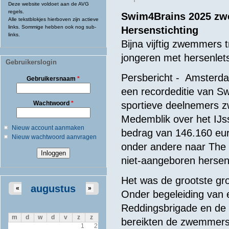
Deze website voldoet aan de AVG
regels.
Swim4Brains 2025 zwe
Alle tekstblokjes hierboven zijn actieve
links. Sommige hebben ook nog sub-
Hersenstichting
links.
Bijna vijftig zwemmers 
jongeren met hersenlets
Gebruikerslogin
Persbericht - Amsterda
Gebruikersnaam
*
een recordeditie van Sw
Wachtwoord
*
sportieve deelnemers 
Medemblik over het IJs
Nieuw account aanmaken
bedrag van 146.160 eur
Nieuw wachtwoord aanvragen
onder andere naar The C
niet-aangeboren hersenl
Het was de grootste gr
augustus
«
»
Onder begeleiding van 
Reddingsbrigade en de
m
d
w
d
v
z
z
bereikten de zwemmers 
1
2