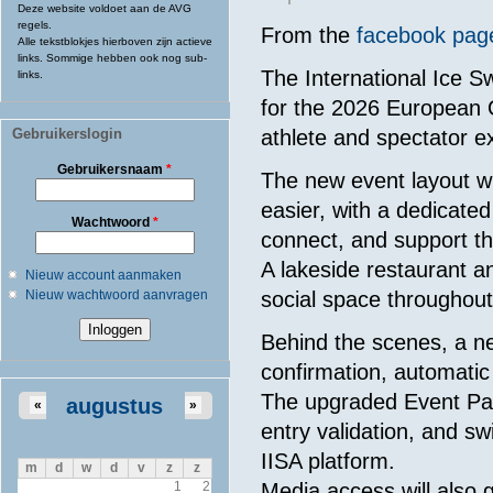
Deze website voldoet aan de AVG
regels.
From the
facebook pag
Alle tekstblokjes hierboven zijn actieve
links. Sommige hebben ook nog sub-
The International Ice 
links.
for the 2026 European 
Gebruikerslogin
athlete and spectator e
Gebruikersnaam
*
The new event layout 
easier, with a dedicate
Wachtwoord
*
connect, and support th
A lakeside restaurant a
Nieuw account aanmaken
Nieuw wachtwoord aanvragen
social space throughout
Behind the scenes, a ne
confirmation, automatic
The upgraded Event Pas
augustus
«
»
entry validation, and sw
IISA platform.
m
d
w
d
v
z
z
Media access will also 
1
2