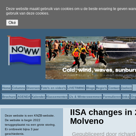
Deze website maakt gebruik van cookies om u de beste ervaring te geven wanne
gebruik van deze cookies.
Home
Columns
Diversen
Foto's en video's
LIVETIMING
Blogs
Regio's
Contact
Zoeken
Brochure
AGENDA
Kalender
Klassementen
IJs & Winterzwemmen
Formulieren
links
Org
IISA changes in
Deze website is een KNZB-website.
Molveno
De website is begin 2022
teruggeplaatst na een grote storing.
Er ontbreekt bijna 3 jaar
Gepubliceerd door
richard
geschiedenis.