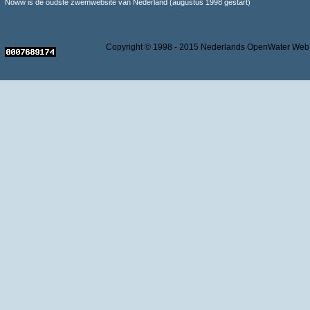
Noww is de oudste zwemwebsite van Nederland (augustus 1998 gestart)
Copyright © 1998 - 2015 Nederlands OpenWater