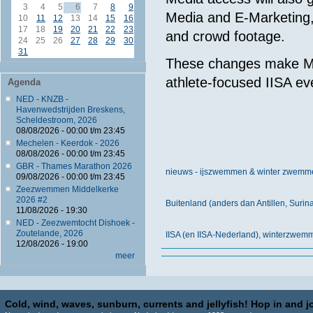
3
4
5
6
7
8
9
Media and E-Marketing, 
10
11
12
13
14
15
16
17
18
19
20
21
22
23
and crowd footage.
24
25
26
27
28
29
30
31
These changes make Mo
athlete-focused IISA ev
Agenda
NED - KNZB -
Havenwedstrijden Breskens,
Scheldestroom, 2026
08/08/2026 -
00:00
t/m
23:45
Mechelen - Keerdok - 2026
08/08/2026 -
00:00
t/m
23:45
GBR - Thames Marathon 2026
nieuws - ijszwemmen & winter zwemm
09/08/2026 -
00:00
t/m
23:45
Zeezwemmen Middelkerke
2026 #2
Buitenland (anders dan Antillen, Suri
11/08/2026 - 19:30
NED - Zeezwemtocht Dishoek -
Zoutelande, 2026
IISA (en IISA-Nederland), winterzwe
12/08/2026 - 19:00
meer
Cold, wind, waves, sunburn, currents and jellyfish! Hop in and jo