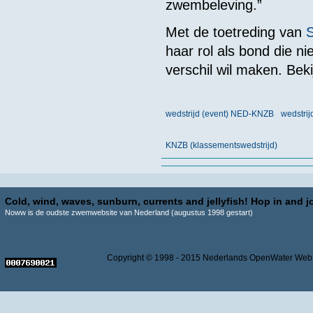
zwembeleving.”
Met de toetreding van
haar rol als bond die ni
verschil wil maken. Bek
wedstrijd (event) NED-KNZB
wedstrij
KNZB (klassementswedstrijd)
Cold, wind, waves, sunburn, currents and jellyfish! Hop in and jo
Noww is de oudste zwemwebsite van Nederland (augustus 1998 gestart)
Copyright © 1998 - 2015 Nederlands OpenWater