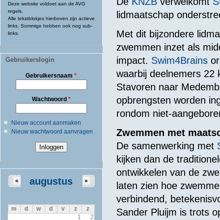
De
KNZB
verwelkomt
S
Deze website voldoet aan de AVG
regels.
lidmaatschap onderstre
Alle tekstblokjes hierboven zijn actieve
links. Sommige hebben ook nog sub-
Met dit bijzondere lidm
links.
zwemmen inzet als midd
impact.
Swim4Brains
o
Gebruikerslogin
waarbij deelnemers 22
Gebruikersnaam
*
Stavoren naar Medembli
opbrengsten worden in
Wachtwoord
*
rondom niet-aangeboren
Nieuw account aanmaken
Zwemmen met maatsc
Nieuw wachtwoord aanvragen
De samenwerking met
kijken dan de tradition
ontwikkelen van de zwem
augustus
«
»
laten zien hoe zwemme
verbindend, betekenisvo
m
d
w
d
v
z
z
Sander Pluijm is trots
1
2