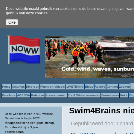
Deze website maakt gebruik van cookies om u de beste ervaring te geven wanne
gebruik van deze cookies.
Home
Columns
Diversen
Foto's en video's
LIVETIMING
Blogs
Regio's
Contact
Zoeken
Brochure
AGENDA
Kalender
Klassementen
IJs & Winterzwemmen
Formulieren
links
Org
Swim4Brains nie
Deze website is een KNZB-website.
De website is begin 2022
Gepubliceerd door
richard
teruggeplaatst na een grote storing.
Er ontbreekt bijna 3 jaar
geschiedenis.