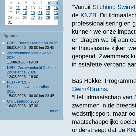
3
4
5
6
7
8
9
“Vanuit
Stichting Swim4
10
11
12
13
14
15
16
17
18
19
20
21
22
23
de
KNZB
. Dit lidmaatsc
24
25
26
27
28
29
30
professionalisering en
31
kunnen we onze impact 
Agenda
en dragen we bij aan e
GBR - Thames Marathon 2026
enthousiasme kijken we 
09/08/2026 -
00:00
t/m
23:45
Zeezwemmen Middelkerke
geopend. Zwemmers kunn
2026 #2
11/08/2026 - 19:30
in estafette verband a
NED - Zeezwemtocht Dishoek -
Zoutelande, 2026
12/08/2026 - 19:00
Bas Hokke, Programma 
NED - KNZB -
IJsselmeerzwemmarathon,
Swim4Brains
:
2026
“Het lidmaatschap van
15/08/2026 -
00:00
t/m
23:45
Om IJsseloog 2026
zwemmen in de breedste
16/08/2026 - 07:30
meer
wedstrijdsport, maar o
maatschappelijke doele
onderstreept dat de
KN