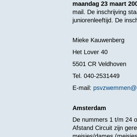
maandag 23 maart
20
mail. De inschrijving st
juniorenleeftijd. De in
Mieke Kauwenberg
Het Lover 40
5501 CR Veldhoven
Tel. 040-2531449
E-mail:
psvzwemmen@ch
Amsterdam
De nummers 1 t/m 24 op
Afstand Circuit zijn ger
meisjes/dames (meisjes