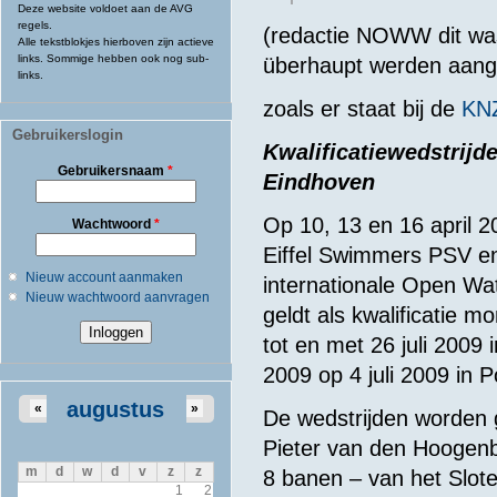
Deze website voldoet aan de AVG
regels.
(redactie NOWW dit was
Alle tekstblokjes hierboven zijn actieve
links. Sommige hebben ook nog sub-
überhaupt werden aang
links.
zoals er staat bij de
KN
Gebruikerslogin
Kwalificatiewedstri
Gebruikersnaam
*
Eindhoven
Op 10, 13 en 16 april 
Wachtwoord
*
Eiffel Swimmers PSV en 
Nieuw account aanmaken
internationale Open Wa
Nieuw wachtwoord aanvragen
geldt als kwalificati
tot en met 26 juli 200
2009 op 4 juli 2009 in P
augustus
«
»
De wedstrijden worden 
Pieter van den Hoogen
m
d
w
d
v
z
z
8 banen – van het Slote
1
2