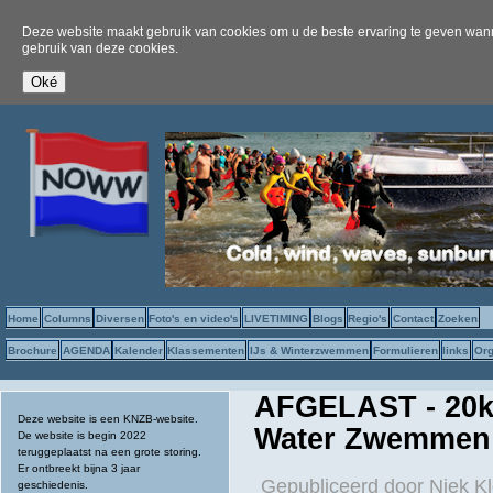
Deze website maakt gebruik van cookies om u de beste ervaring te geven wanne
gebruik van deze cookies.
Home
Columns
Diversen
Foto's en video's
LIVETIMING
Blogs
Regio's
Contact
Zoeken
Brochure
AGENDA
Kalender
Klassementen
IJs & Winterzwemmen
Formulieren
links
Org
AFGELAST - 20km
Deze website is een KNZB-website.
Water Zwemmen 
De website is begin 2022
teruggeplaatst na een grote storing.
Er ontbreekt bijna 3 jaar
Gepubliceerd door
Niek Kl
geschiedenis.