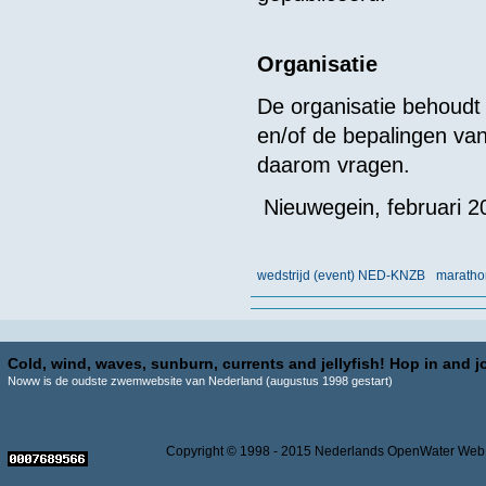
Organisatie
De organisatie behoudt
en/of de bepalingen va
daarom vragen.
Nieuwegein, februari 2
wedstrijd (event) NED-KNZB
maratho
Cold, wind, waves, sunburn, currents and jellyfish! Hop in and jo
Noww is de oudste zwemwebsite van Nederland (augustus 1998 gestart)
Copyright © 1998 - 2015 Nederlands OpenWater