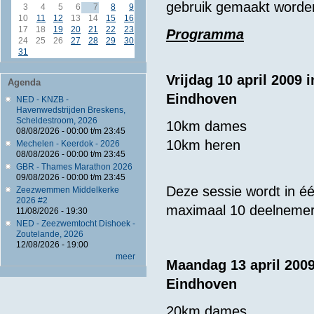
gebruik gemaakt worden
3
4
5
6
7
8
9
10
11
12
13
14
15
16
17
18
19
20
21
22
23
Programma
24
25
26
27
28
29
30
31
Vrijdag 10 april 2009
Agenda
Eindhoven
NED - KNZB -
Havenwedstrijden Breskens,
Scheldestroom, 2026
10km dames
08/08/2026 -
00:00
t/m
23:45
10km heren
Mechelen - Keerdok - 2026
08/08/2026 -
00:00
t/m
23:45
GBR - Thames Marathon 2026
09/08/2026 -
00:00
t/m
23:45
Deze sessie wordt in 
Zeezwemmen Middelkerke
2026 #2
maximaal 10 deelnemer
11/08/2026 - 19:30
NED - Zeezwemtocht Dishoek -
Zoutelande, 2026
12/08/2026 - 19:00
meer
Maandag 13 april 200
Eindhoven
20km dames