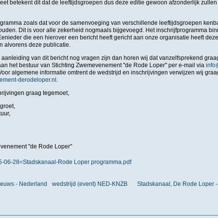
eet betekent dit dat de leeftijdsgroepen dus deze editie gewoon afzonderlijk zullen
ogramma zoals dat voor de samenvoeging van verschillende leeftijdsgroepen kenba
den. Dit is voor alle zekerheid nogmaals bijgevoegd. Het inschrijfprogramma bi
Eenieder die een hierover een bericht heeft gericht aan onze organisatie heeft dez
n alvorens deze publicatie.
aanleiding van dit bericht nog vragen zijn dan horen wij dat vanzelfsprekend gra
aan het bestuur van Stichting Zwemevenement "de Rode Loper" per e-mail via
inf
 Voor algemene informatie omtrent de wedstrijd en inschrijvingen verwijzen wij gra
ment-derodeloper.nl
.
hrijvingen graag tegemoet,
groet,
uur,
evenement "de Rode Loper"
5-06-28=Stadskanaal-Rode Loper programma.pdf
ieuws - Nederland
wedstrijd (event) NED-KNZB
Stadskanaal, De Rode Loper 