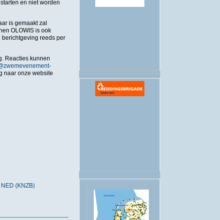
 starten en niet worden
.
ar is gemaakt zal
nnen OLOWIS is ook
e berichtgeving reeds per
ag. Reacties kunnen
o@zwemevenement-
ag naar onze website
- NED (KNZB)