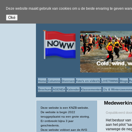
Deze website maakt gebruik van cookies om u de beste ervaring te geven wanne
Home
Columns
Diversen
Foto's en video's
LIVETIMING
Blogs
R
Brochure
AGENDA
Kalender
Klassementen
IJs & Winterzwemm
Medewerking
Deze website is een KNZB-website.
De website is begin 2022
Gepubliceerd doo
teruggeplaatst na een grote storing.
Het bestuur van
Er ontbreekt bijna 3 jaar
aan het pilot "s
geschiedenis.
vanwege de nega
Deze website voldoet aan de AVG