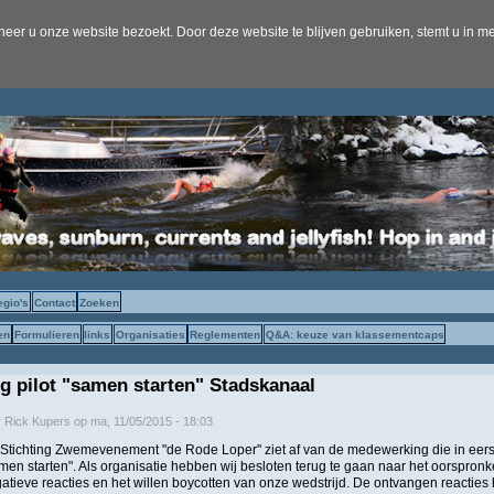
er u onze website bezoekt. Door deze website te blijven gebruiken, stemt u in me
egio's
Contact
Zoeken
en
Formulieren
links
Organisaties
Reglementen
Q&A: keuze van klassementcaps
 pilot "samen starten" Stadskanaal
r
Rick Kupers
op
ma, 11/05/2015 - 18:03
 Stichting Zwemevenement "de Rode Loper" ziet af van de medewerking die in eerste
amen starten". Als organisatie hebben wij besloten terug te gaan naar het oorspron
tieve reacties en het willen boycotten van onze wedstrijd. De ontvangen reacties