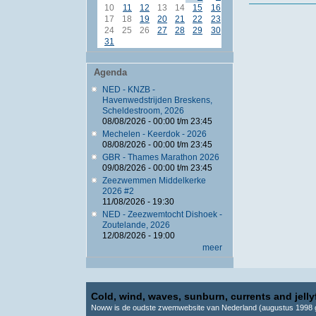
10
11
12
13
14
15
16
17
18
19
20
21
22
23
24
25
26
27
28
29
30
31
Agenda
NED - KNZB -
Havenwedstrijden Breskens,
Scheldestroom, 2026
08/08/2026 -
00:00
t/m
23:45
Mechelen - Keerdok - 2026
08/08/2026 -
00:00
t/m
23:45
GBR - Thames Marathon 2026
09/08/2026 -
00:00
t/m
23:45
Zeezwemmen Middelkerke
2026 #2
11/08/2026 - 19:30
NED - Zeezwemtocht Dishoek -
Zoutelande, 2026
12/08/2026 - 19:00
meer
Cold, wind, waves, sunburn, currents and jellyf
Noww is de oudste zwemwebsite van Nederland (augustus 1998 g