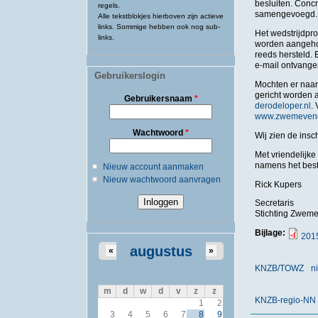
besluiten. Concr
regels.
samengevoegd.
Alle tekstblokjes hierboven zijn actieve
links. Sommige hebben ook nog sub-
Het wedstrijdpr
links.
worden aangehou
reeds hersteld. 
e-mail ontvange
Gebruikerslogin
Mochten er naar 
gericht worden 
Gebruikersnaam
*
derodeloper.nl
.
www.zwemevene
Wachtwoord
*
Wij zien de insc
Met vriendelijke 
namens het best
Nieuw account aanmaken
Nieuw wachtwoord aanvragen
Rick Kupers
Secretaris
Stichting Zwem
Bijlage:
201
augustus
«
»
KNZB/TOWZ
n
m
d
w
d
v
z
z
KNZB-regio-NN
1
2
3
4
5
6
7
8
9