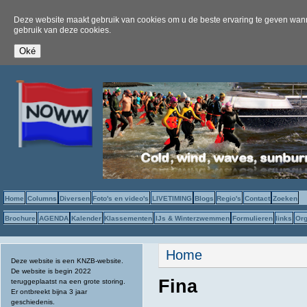
Deze website maakt gebruik van cookies om u de beste ervaring te geven wanne
gebruik van deze cookies.
Home
Columns
Diversen
Foto's en video's
LIVETIMING
Blogs
Regio's
Contact
Zoeken
Brochure
AGENDA
Kalender
Klassementen
IJs & Winterzwemmen
Formulieren
links
Org
U bent hier
Home
Deze website is een KNZB-website.
De website is begin 2022
Fina
teruggeplaatst na een grote storing.
Er ontbreekt bijna 3 jaar
geschiedenis.