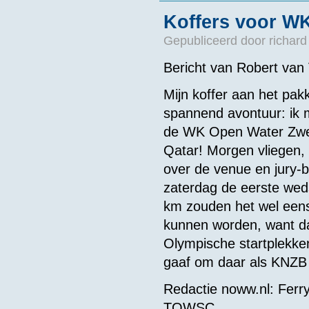
Koffers voor W
Gepubliceerd door
richard
Bericht van Robert van
Mijn koffer aan het pak
spannend avontuur: ik m
de WK Open Water Zw
Qatar! Morgen vliegen, 
over de venue en jury-b
zaterdag de eerste weds
km zouden het wel eens
kunnen worden, want da
Olympische startplekke
gaaf om daar als KNZB of
Redactie noww.nl: Ferry
TOWSC