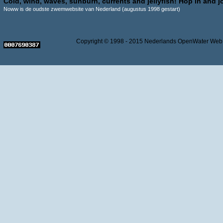
Cold, wind, waves, sunburn, currents and jellyfish! Hop in and jo
Noww is de oudste zwemwebsite van Nederland (augustus 1998 gestart)
Copyright © 1998 - 2015 Nederlands OpenWater