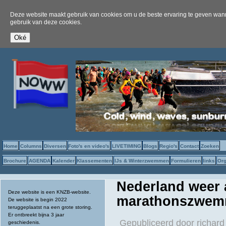
Deze website maakt gebruik van cookies om u de beste ervaring te geven wanne
gebruik van deze cookies.
Home
Columns
Diversen
Foto's en video's
LIVETIMING
Blogs
Regio's
Contact
Zoeken
Brochure
AGENDA
Kalender
Klassementen
IJs & Winterzwemmen
Formulieren
links
Org
Nederland weer 
Deze website is een KNZB-website.
marathonszwe
De website is begin 2022
teruggeplaatst na een grote storing.
Er ontbreekt bijna 3 jaar
Gepubliceerd door
richard
geschiedenis.