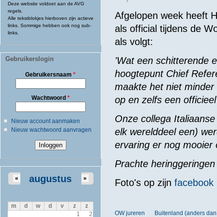
Deze website voldoet aan de AVG
regels.
Afgelopen week heeft 
Alle tekstblokjes hierboven zijn actieve
links. Sommige hebben ook nog sub-
als official tijdens de 
links.
als volgt:
Gebruikerslogin
'Wat een schitterende e
hoogtepunt Chief Refere
Gebruikersnaam
*
maakte het niet minder
Wachtwoord
*
op en zelfs een officieel 
Onze collega Italiaanse 
Nieuw account aanmaken
Nieuw wachtwoord aanvragen
elk werelddeel een) we
ervaring er nog mooier 
Prachte heringgeringen 
augustus
«
»
Foto's op zijn
facebook 
m
d
w
d
v
z
z
OW jureren
Buitenland (anders dan
1
2